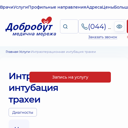
Врачи
Услуги
Профильные направления
Адреса
Цены
Больш
(044) 495-2-888
Заказать звонок
Главная
Услуги
Интраоперационная интубация трахеи
Интраоперационная
Запись на услугу
интубация
трахеи
Диагносты