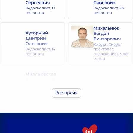
Сергеевич
Павлович
Эндоскопист,
19
Эндоскопист,
28
лет опыта
лет опыта
Михальнюк
Хуторный
Богдан
Дмитрий
Викторович
Олегович
Хирург; Хирург
Эндоскопист,
14
проктолог;
лет опыта
Эндоскопист,
5 лет
опыта
Миляновская
Анна Олеговна
Эндоскопист,
16
лет опыта
Все врачи