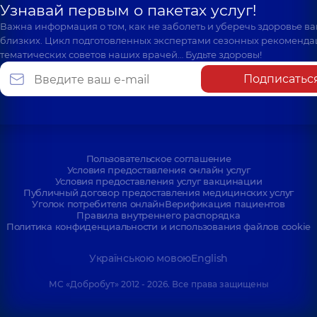
Узнавай первым о пакетах услуг!
Важна информация о том, как не заболеть и уберечь здоровье в
близких. Цикл подготовленных экспертами сезонных рекоменда
тематических советов наших врачей… Будьте здоровы!
Подписатьс
Пользовательское соглашение
Условия предоставления онлайн услуг
Условия предоставления услуг вакцинации
Публичный договор предоставления медицинских услуг
Уголок потребителя онлайн
Верификация пациентов
Правила внутреннего распорядка
Политика конфиденциальности и использования файлов cookie
Українською мовою
English
МС «Добробут» 2012 - 2026. Все права защищены