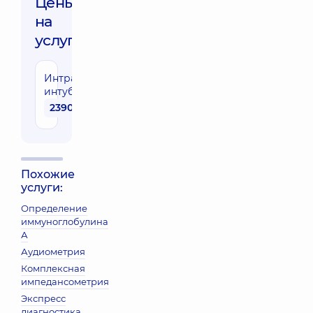
Цены
на
услуги:
Интраоперационная
интубация трахеи
2390 грн
Похожие
услуги:
Определение
иммуноглобулина
А
Аудиометрия
Комплексная
импедансометрия
Экспресс
диагностика