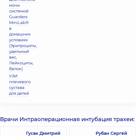
мочи
системой
Guarders
MiniLab®
в
домашних
условиях
(Эритроциты,
удельный
вес,
Лейкоциты,
Белок)
УЗИ
плечевого
сустава
для детей
Врачи Интраоперационная интубация трахеи:
Гусак Дмитрий
Рубан Сергей