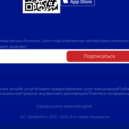
ровье ваших близких. Цикл подготовленных экспертами сезонных
дьте здоровы!
Подписаться
ения онлайн услуг
Условия предоставления услуг вакцинации
Публ
пациентов
Правила внутреннего распорядка
Политика конфиденци
Українською мовою
English
МС «Добробут» 2012 - 2026. Все права защищены