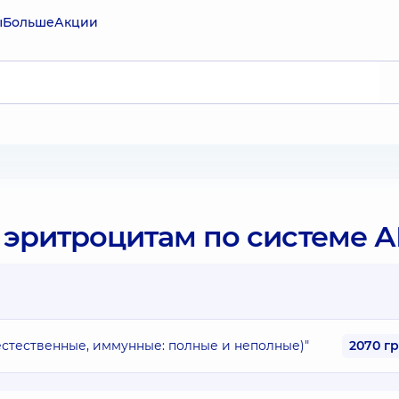
ы
Больше
Акции
 эритроцитам по системе 
естественные, иммунные: полные и неполные)"
2070 г