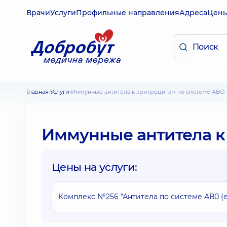
Врачи
Услуги
Профильные направления
Адреса
Цен
Главная
Услуги
Иммунные антитела к эритроцитам по системе АВО
Иммунные антитела к
Цены на услуги:
Комплекс №256 "Антитела по системе АВ0 (