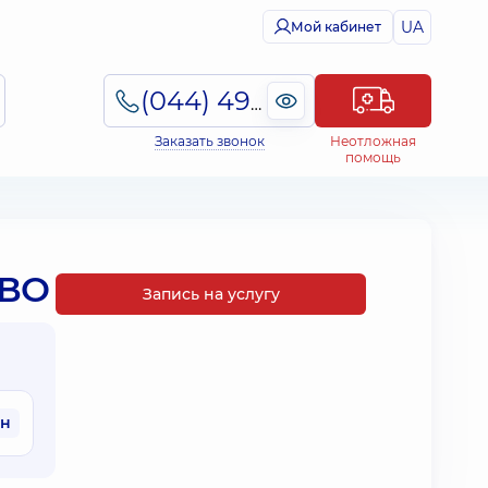
UA
Мой кабинет
(044) 495-2-888
Заказать звонок
Неотложная
помощь
АВО
Запись на услугу
рн