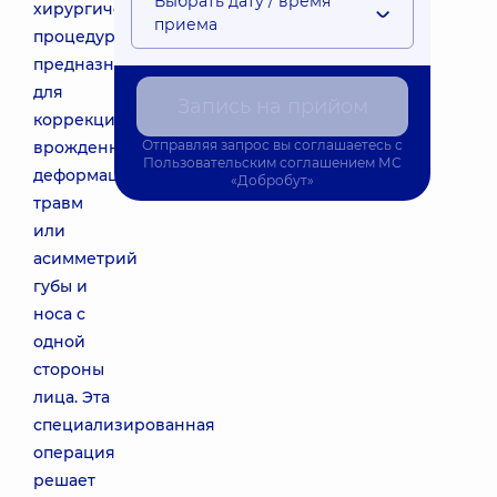
Выбрать дату / время
хирургическая
приема
процедура,
предназначенная
для
Запись на прийом
коррекции
Отправляя запрос вы соглашаетесь с
врожденных
Пользовательским соглашением
МС
деформаций,
«Добробут»
травм
или
асимметрий
губы и
носа с
одной
стороны
лица. Эта
специализированная
операция
решает