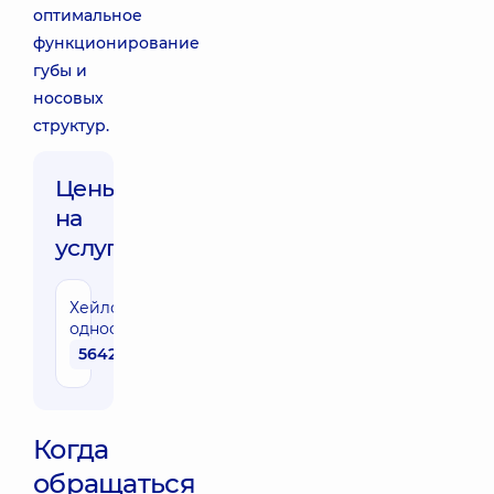
оптимальное
функционирование
губы и
носовых
структур.
Цены
на
услуги:
Хейлоринопластика
односторонняя
56420 грн
Когда
обращаться