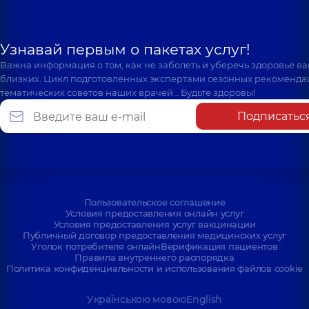
Узнавай первым о пакетах услуг!
Важна информация о том, как не заболеть и уберечь здоровье в
близких. Цикл подготовленных экспертами сезонных рекоменда
тематических советов наших врачей… Будьте здоровы!
Подписатьс
Пользовательское соглашение
Условия предоставления онлайн услуг
Условия предоставления услуг вакцинации
Публичный договор предоставления медицинских услуг
Уголок потребителя онлайн
Верификация пациентов
Правила внутреннего распорядка
Политика конфиденциальности и использования файлов cookie
Українською мовою
English