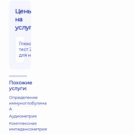
Цены
на
услуги:
Глюкозотолерантный
470 грн
тест 2-х точечный
для небеременных
Похожие
услуги:
Определение
иммуноглобулина
А
Аудиометрия
Комплексная
импедансометрия