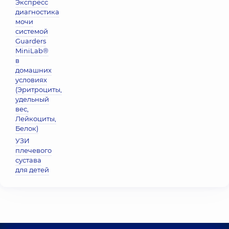
Экспресс
диагностика
мочи
системой
Guarders
MiniLab®
в
домашних
условиях
(Эритроциты,
удельный
вес,
Лейкоциты,
Белок)
УЗИ
плечевого
сустава
для детей