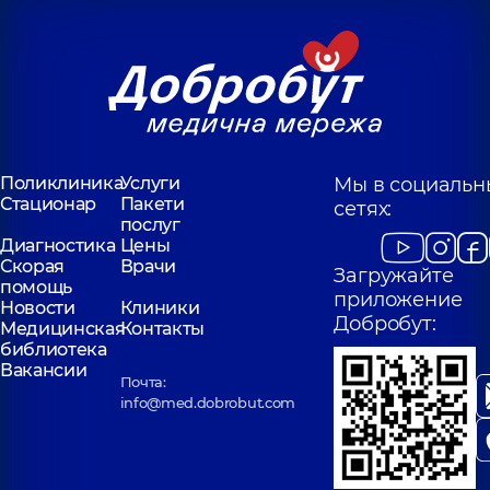
Поликлиника
Услуги
Мы в социальн
Стационар
Пакети
сетях:
послуг
Диагностика
Цены
Скорая
Врачи
Загружайте
помощь
приложение
Новости
Клиники
Добробут:
Медицинская
Контакты
библиотека
Вакансии
Почта:
info@med.dobrobut.com