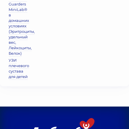
Guarders
MiniLab®
в
домашних
условиях
(Эритроциты,
удельный
вес,
Лейкоциты,
Белок)
УЗИ
плечевого
сустава
для детей