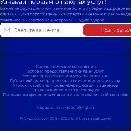
Узнавай первым о пакетах услуг!
Важна информация о том, как не заболеть и уберечь здоровье в
близких. Цикл подготовленных экспертами сезонных рекоменда
тематических советов наших врачей… Будьте здоровы!
Подписатьс
Пользовательское соглашение
Условия предоставления онлайн услуг
Условия предоставления услуг вакцинации
Публичный договор предоставления медицинских услуг
Уголок потребителя онлайн
Верификация пациентов
Правила внутреннего распорядка
Политика конфиденциальности и использования файлов cookie
Українською мовою
English
МС «Добробут» 2012 - 2026. Все права защищены