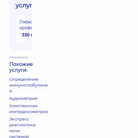
услуги:
Глюкоза
крови
330 грн
Похожие
услуги:
Определение
иммуноглобулина
А
Аудиометрия
Комплексная
импедансометрия
Экспресс
диагностика
мочи
системой