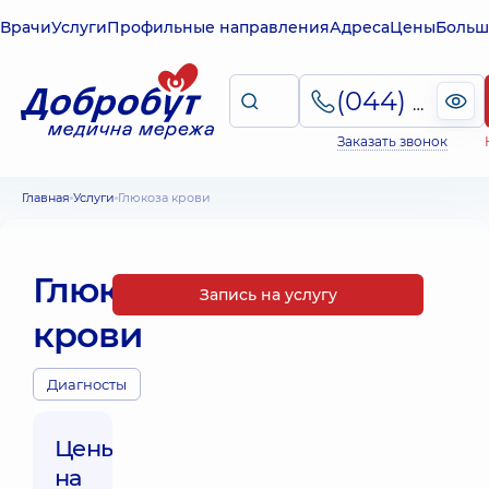
Врачи
Услуги
Профильные направления
Адреса
Цены
Больш
(044) 495-2-888
Заказать звонок
Главная
Услуги
Глюкоза крови
Глюкоза
Запись на услугу
крови
Диагносты
Цены
на