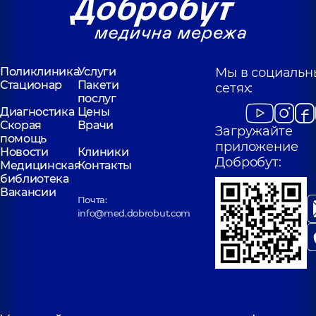
Поликлиника
Услуги
Мы в социальн
Стационар
Пакети
сетях:
послуг
Диагностика
Цены
Скорая
Врачи
Загружайте
помощь
приложение
Новости
Клиники
Добробут:
Медицинская
Контакты
библиотека
Вакансии
Почта:
info@med.dobrobut.com