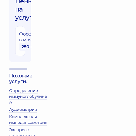
Цены
на
услуги:
Фосфор
в моче
250 грн
Похожие
услуги:
Определение
иммуноглобулина
А
Аудиометрия
Комплексная
импедансометрия
Экспресс
диагностика