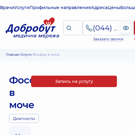
Врачи
Услуги
Профильные направления
Адреса
Цены
Больш
(044) 495-2-888
Заказать звонок
Главная
Услуги
Фосфор в моче
Фосфор
Запись на услугу
в
моче
Диагносты