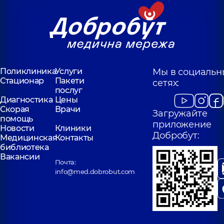
Поликлиника
Услуги
Мы в социальн
Стационар
Пакети
сетях:
послуг
Диагностика
Цены
Скорая
Врачи
Загружайте
помощь
приложение
Новости
Клиники
Добробут:
Медицинская
Контакты
библиотека
Вакансии
Почта:
info@med.dobrobut.com