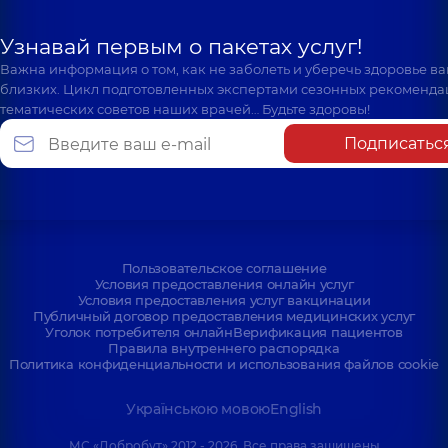
Узнавай первым о пакетах услуг!
Важна информация о том, как не заболеть и уберечь здоровье в
близких. Цикл подготовленных экспертами сезонных рекоменда
тематических советов наших врачей… Будьте здоровы!
Подписатьс
Пользовательское соглашение
Условия предоставления онлайн услуг
Условия предоставления услуг вакцинации
Публичный договор предоставления медицинских услуг
Уголок потребителя онлайн
Верификация пациентов
Правила внутреннего распорядка
Политика конфиденциальности и использования файлов cookie
Українською мовою
English
МС «Добробут» 2012 - 2026. Все права защищены