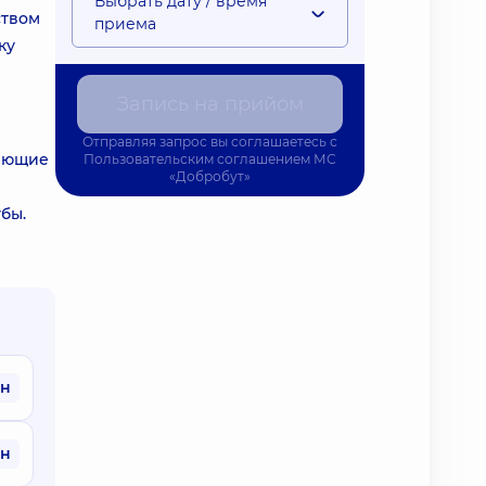
Выбрать дату / время
ством
приема
ку
Запись на прийом
Отправляя запрос вы соглашаетесь с
ляющие
Пользовательским соглашением
МС
«Добробут»
бы.
рн
рн