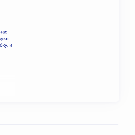
нас
вуют
бку, и
 and