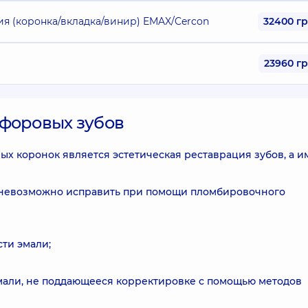
я (коронка/вкладка/винир) EMAX/Cercon
32400 г
23960 г
рфоровых зубов
х коронок является эстетическая реставрация зубов, а 
е невозможно исправить при помощи пломбировочного
ти эмали;
мали, не поддающееся корректировке с помощью методов