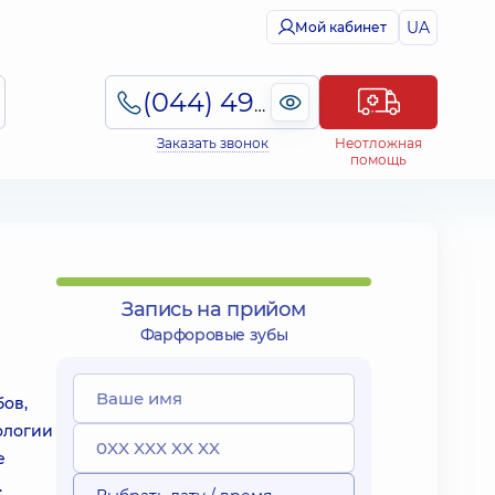
UA
Мой кабинет
(044) 495-2-888
Заказать звонок
Неотложная
помощь
Запись на прийом
Фарфоровые зубы
ов,
ологии
е
.