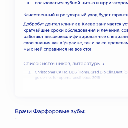
пользоваться зубной нитью и ирригатором
Качественный и регулярный уход будет гаранти
Добробут дентал клиник в Киеве занимается у
кратчайшие сроки обследования и лечения, со
работают высококвалифицированные специалис
свои знания как в Украине, так и за ее предела
мы с ней справимся на все сто!
Список источников, литературы ↓
Christopher CK Ho, BDS (Hons), Grad.Dip.Clin.Dent (Or
guidelines for optimal aesthetics
, 2016
Porcelain Veneers: 7 Requirements that Make You an Id
R. K. Morita, M. F. Hayashida, [...], and E. A. G. Betiol.
Mi
Cementation Procedures
, 2019
Establishing a Classification System and Criteria for 
Врачи Фарфоровые зубы: