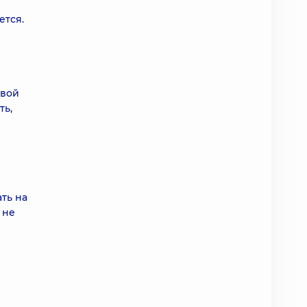
ется.
евой
ть,
ть на
 не