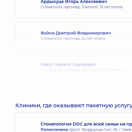
Ардыкуце Игорь Алексеевич
Стоматолог-ортопед, Гнатолог,
13 лет опыта
Война Дмитрий Владимирович
Стоматолог-ортопед,
22 лет опыта
Ревут Никита Сергеевич
Стоматолог-ортопед, Гнатолог,
10 лет опыта
Картавцев Станислав Сергеевич
Стоматолог-ортопед; Стоматолог-хирург,
10 лет
Клиники, где оказывают пакетную услугу
Стоматология DDC для всей семьи на п
Поликлиника
просп. Воздушных Сил, 56, г. Киев