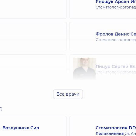
Янощук Арсен И
Стоматолог-ортопед
Фролов Денис С
Стоматолог-ортопед
Пицур Сергей В
Стоматолог-ортопед
Все врачи
 опыта
:
р. Воздушных Сил
Стоматология DD
Поликлиника
ул. Ан