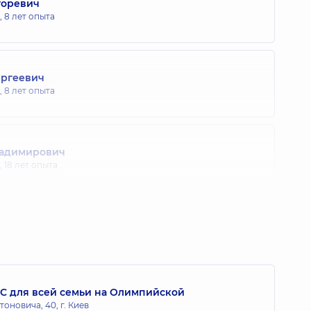
горевич
,
8 лет опыта
ергеевич
,
8 лет опыта
ладимирович
,
18 лет опыта
C для всей семьи на Олимпийской
тоновича, 40, г. Киев