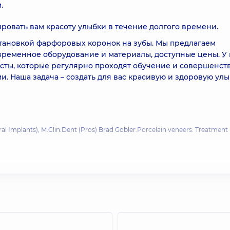
.
ровать вам красоту улыбки в течение долгого времени.
становкой фарфоровых коронок на зубы. Мы предлагаем
временное оборудование и материалы, доступные цены. У 
ты, которые регулярно проходят обучение и совершенст
ми. Наша задача – создать для вас красивую и здоровую улы
al Implants), M.Clin.Dent (Pros) Brad Gobler.
Porcelain veneers: Treatment
eal Candidate - Linhart Dentistry
, 2020
nimally Invasive Laminate Veneers: Clinical Aspects in Treatment Planning
Veneer Preparations Brian LeSage, DDS
, 2020