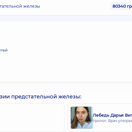
тательной железы
80340 г
етей
зии предстательной железы:
Лебедь Дарья Ви
Уролог; Врач ультра