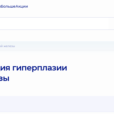
ы
Больше
Акции
ной железы
ия гиперплазии
зы