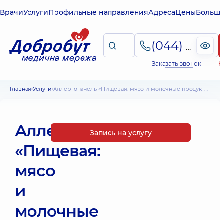
Врачи
Услуги
Профильные направления
Адреса
Цены
Больш
(044) 495-2-888
Заказать звонок
Главная
Услуги
Аллергопанель «Пищевая: мясо и молочные продукты»
Аллергопанель
Запись на услугу
«Пищевая:
мясо
и
молочные