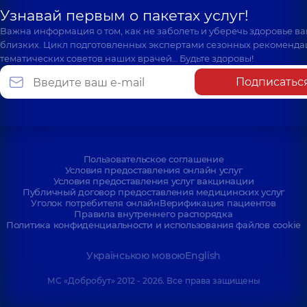
Узнавай первым о пакетах услуг!
Важна информация о том, как не заболеть и уберечь здоровье в
близких. Цикл подготовленных экспертами сезонных рекоменда
тематических советов наших врачей… Будьте здоровы!
Подписатьс
Пользовательское соглашение
Условия предоставления онлайн услуг
Условия предоставления услуг вакцинации
Публичный договор предоставления медицинских услуг
Уголок потребителя онлайн
Верификация пациентов
Правила внутреннего распорядка
Политика конфиденциальности и использования файлов cookie
Українською мовою
English
МС «Добробут» 2012 - 2026. Все права защищены