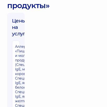
продукты»
Цены
на
услуги:
Аллергопанель
«Пищевая: мясо
и молочные
продукты»
(Специфические
IgE, молоко
коровье (f2),
Специфические
IgE, яичный
белок (f1),
Специфические
IgE, яичный
желток (f75),
Специфические