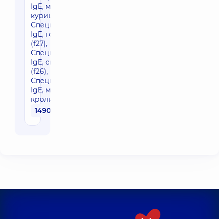
IgE, мясо
курицы ),
Специфические
IgE, говядина
(f27),
Специфические
IgE, свинина
(f26),
Специфические
IgE, мясо
кролика (f213))
1490 грн