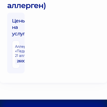
аллерген)
Цены
на
услуги:
Аллергопанель
«Педиатрическая»
21 аллерген
2600 грн