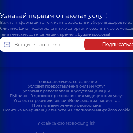
Узнавай первым о пакетах услуг!
Важна информация о том, как не заболеть и уберечь здоровье в
близких. Цикл подготовленных экспертами сезонных рекоменда
тематических советов наших врачей… Будьте здоровы!
Подписатьс
Пользовательское соглашение
Условия предоставления онлайн услуг
Условия предоставления услуг вакцинации
Публичный договор предоставления медицинских услуг
Уголок потребителя онлайн
Верификация пациентов
Правила внутреннего распорядка
Политика конфиденциальности и использования файлов cookie
Українською мовою
English