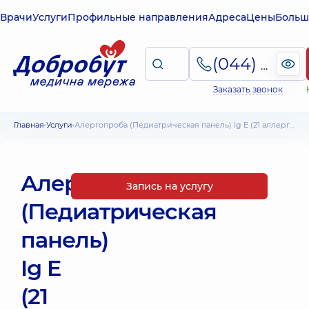
Врачи
Услуги
Профильные направления
Адреса
Цены
Больш
(044) 495-2-888
Заказать звонок
Главная
Услуги
Алергопроба (Педиатрическая панель) Ig E (21 аллерген)
Алергопроба
Запись на услугу
(Педиатрическая
панель)
Ig E
(21