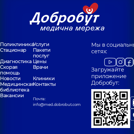
Поликлиника
Услуги
Мы в социальн
Стационар
Пакети
сетях:
послуг
Диагностика
Цены
Скорая
Врачи
Загружайте
помощь
приложение
Новости
Клиники
Добробут:
Медицинская
Контакты
библиотека
Вакансии
Почта:
info@med.dobrobut.com