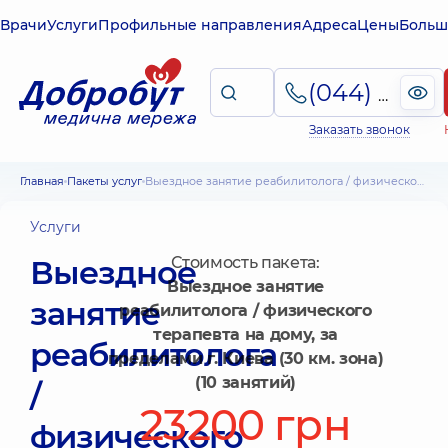
Врачи
Услуги
Профильные направления
Адреса
Цены
Больш
(044) 495-2-888
Заказать звонок
Главная
Пакеты услуг
Выездное занятие реабилитолога / физического терапевта на дому, за пределами г. Киева (30 км. зона) (10 занятий)
Услуги
Выездное
Стоимость пакета:
Выездное занятие
занятие
реабилитолога / физического
терапевта на дому, за
реабилитолога
пределами г. Киева (30 км. зона)
(10 занятий)
/
23200 грн
физического