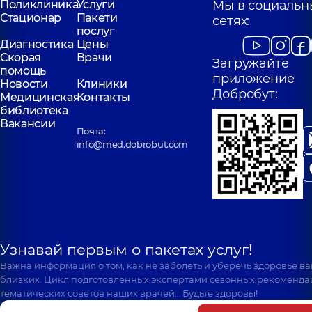
Поликлиника
Услуги
Мы в социальн
Стационар
Пакети
сетях:
послуг
Диагностика
Цены
Скорая
Врачи
Загружайте
помощь
приложение
Новости
Клиники
Добробут:
Медицинская
Контакты
библиотека
Вакансии
Почта:
info@med.dobrobut.com
Узнавай первым о пакетах услуг!
Важна информация о том, как не заболеть и уберечь здоровье в
близких. Цикл подготовленных экспертами сезонных рекоменда
тематических советов наших врачей… Будьте здоровы!