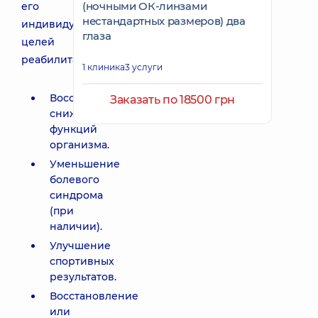
(ночными ОК-линзами
его
нестандартных размеров) два
индивидуальных
глаза
целей
реабилитации:
1 клиника
3 услуги
Восстановление
Заказать по 18500 грн
сниженных
функций
организма.
Уменьшение
болевого
синдрома
(при
наличии).
Улучшение
спортивных
результатов.
Восстановление
или