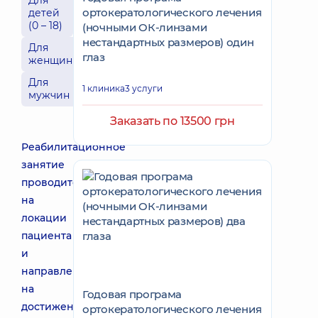
Для
ортокератологического лечения
детей
(0 – 18)
(ночными ОК-линзами
нестандартных размеров) один
Для
глаз
женщин
Для
1 клиника
3 услуги
мужчин
Заказать по 13500 грн
Реабилитационное
занятие
проводится
на
локации
пациента
и
направлено
на
Годовая програма
достижение
ортокератологического лечения