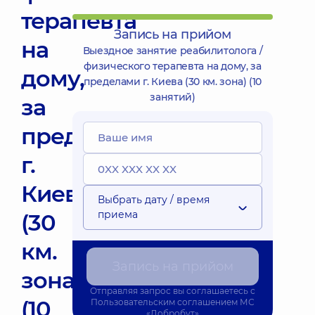
терапевта
Запись на прийом
на
Выездное занятие реабилитолога /
физического терапевта на дому, за
дому,
пределами г. Киева (30 км. зона) (10
занятий)
за
пределами
г.
Киева
Выбрать дату / время
приема
(30
км.
Запись на прийом
зона)
Отправляя запрос вы соглашаетесь с
(10
Пользовательским соглашением
МС
«Добробут»