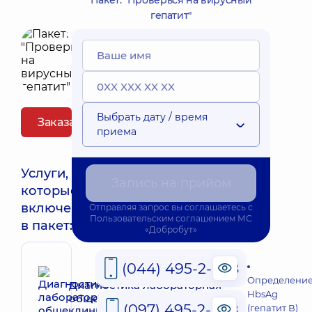
Пакет: "Проверься на вирусный
гепатит"
Выбрать дату / время
Заказать пакет
приема
Услуги,
Запись на прийом
которые
включены
Отправляя запрос вы соглашаетесь с
Пользовательским соглашением
МС
в пакет:
«Добробут»
(044) 495-2-888
Определени
Диагностика лабораторная
HbsAg
общеклиническая
(097) 495-2-888
(гепатит В)