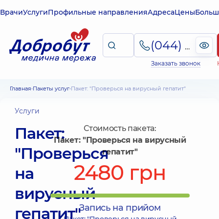
Врачи
Услуги
Профильные направления
Адреса
Цены
Больш
(044) 495-2-888
Заказать звонок
Главная
Пакеты услуг
Пакет: "Проверься на вирусный гепатит"
Услуги
Пакет:
Стоимость пакета:
Пакет: "Проверься на вирусный
"Проверься
гепатит"
2480 грн
на
вирусный
Запись на прийом
гепатит"