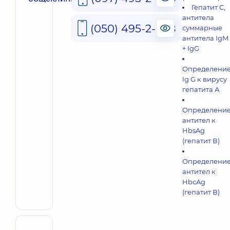
Гепатит С,
антитела
(050) 495-2-888
суммарные
антитела IgM
+ IgG
Определени
Ig G к вирусу
гепатита А
Определени
антител к
HbsAg
(гепатит В)
Определени
антител к
HbсAg
(гепатит В)