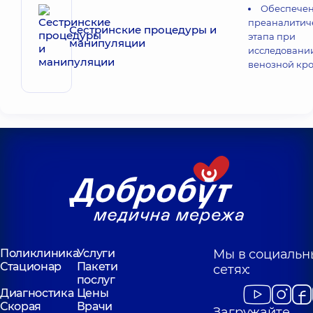
Обеспече
преаналитич
Сестринские процедуры и
этапа при
манипуляции
исследовани
венозной кр
Поликлиника
Услуги
Мы в социальн
Стационар
Пакети
сетях:
послуг
Диагностика
Цены
Скорая
Врачи
Загружайте