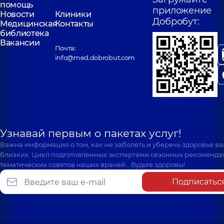
помощь
приложение
Новости
Клиники
Добробут:
Медицинская
Контакты
библиотека
Вакансии
Почта:
info@med.dobrobut.com
Узнавай первым о пакетах услуг!
Важна информация о том, как не заболеть и уберечь здоровье в
близких. Цикл подготовленных экспертами сезонных рекоменда
тематических советов наших врачей… Будьте здоровы!
Подписатьс