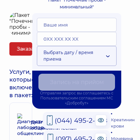
Пакет "Почечные пробы -
минимальный"
Заказать пакет
Выбрать дату / время
приема
Услуги,
которые
Запись на прийом
включены
Отправляя запрос вы соглашаетесь с
в пакет:
Пользовательским соглашением
МС
«Добробут»
(044) 495-2-888
Креатинин
Диагностика лабораторная
крови
общеклиническая
(097) 495-2-888
Мочевина