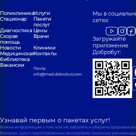
Поликлиника
Услуги
Мы в социальн
Стационар
Пакети
сетях:
послуг
Диагностика
Цены
Скорая
Врачи
Загружайте
помощь
приложение
Новости
Клиники
Добробут:
Медицинская
Контакты
библиотека
Вакансии
Почта:
info@med.dobrobut.com
Узнавай первым о пакетах услуг!
Важна информация о том, как не заболеть и уберечь здоровье в
близких. Цикл подготовленных экспертами сезонных рекоменда