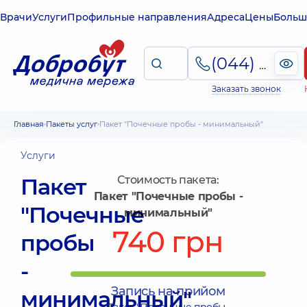
Врачи
Услуги
Профильные направления
Адреса
Цены
Больш
(044) 495-2-888
Заказать звонок
Главная
Пакеты услуг
Пакет "Почечные пробы - минимальный"
Услуги
Пакет
Стоимость пакета:
Пакет "Почечные пробы -
"Почечные
минимальный"
740 грн
пробы
-
Запись на прийом
минимальный"