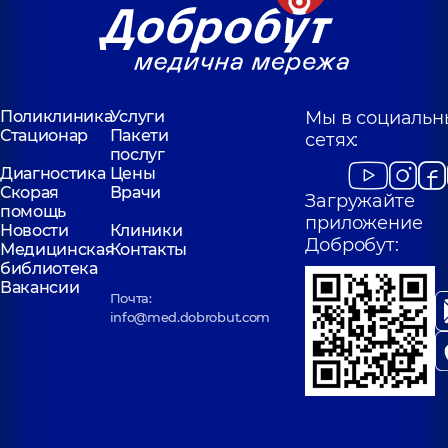
Поликлиника
Услуги
Мы в социальн
Стационар
Пакети
сетях:
послуг
Диагностика
Цены
Скорая
Врачи
Загружайте
помощь
приложение
Новости
Клиники
Добробут:
Медицинская
Контакты
библиотека
Вакансии
Почта:
info@med.dobrobut.com