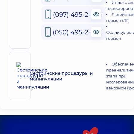
Индекс св
тестостерона
(097) 495-2-888
Лютеиниз
гормон (ЛГ)
(050) 495-2-888
Фолликулос
гормон
Обеспече
преаналитич
Сестринские процедуры и
этапа при
манипуляции
исследовани
венозной кр