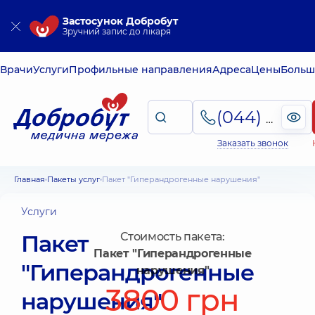
Застосунок Добробут
Зручний запис до лікаря
Врачи
Услуги
Профильные направления
Адреса
Цены
Больш
(044) 495-2-888
Заказать звонок
Главная
Пакеты услуг
Пакет "Гиперандрогенные нарушения"
Услуги
Пакет
Стоимость пакета:
Пакет "Гиперандрогенные
"Гиперандрогенные
нарушения"
3800 грн
нарушения"