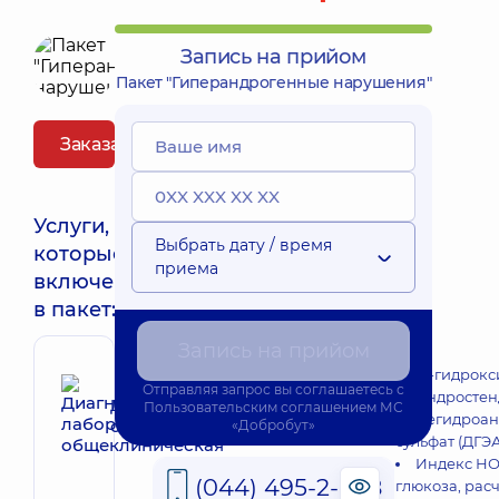
Запись на прийом
Пакет "Гиперандрогенные нарушения"
Заказать пакет
Услуги,
Выбрать дату / время
которые
приема
включены
в пакет:
Запись на прийом
17-гидрок
Отправляя запрос вы соглашаетесь с
Андростен
Диагностика лабораторная
Пользовательским соглашением
МС
Дегидроан
общеклиническая
«Добробут»
сульфат (ДГЭА
Индекс НО
(044) 495-2-888
глюкоза, рас