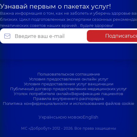
Узнавай первым о пакетах услуг!
Важна информация о том, как не заболеть и уберечь здоровье в
близких. Цикл подготовленных экспертами сезонных рекоменда
тематических советов наших врачей… Будьте здоровы!
Подписатьс
Пользовательское соглашение
Условия предоставления онлайн услуг
Условия предоставления услуг вакцинации
Публичный договор предоставления медицинских услуг
Уголок потребителя онлайн
Верификация пациентов
Правила внутреннего распорядка
Политика конфиденциальности и использования файлов cookie
Українською мовою
English
МС «Добробут» 2012 - 2026. Все права защищены