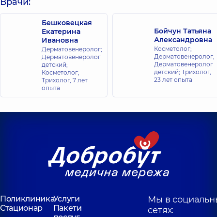
Врачи:
Бешковецкая
Бойчун Татьяна
Екатерина
Александровна
Ивановна
Косметолог;
Дерматовенеролог;
Дерматовенеролог;
Дерматовенеролог
Дерматовенеролог
детский;
детский; Трихолог,
Косметолог;
23 лет опыта
Трихолог,
7 лет
опыта
Поликлиника
Услуги
Мы в социальн
Стационар
Пакети
сетях: