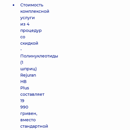
Стоимость
комплексной
услуги
из 4
процедур
со
скидкой
-
Полинуклеотиды
(1
шприц)
Rejuran
НВ
Plus
составляет
19
990
гривен,
вместо
стандартной