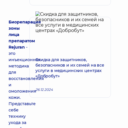
Биорепарация
зоны
лица
препаратом
Rejuran
-
это
инъекционная
Скидка для защитников,
безопасников и их семей на все
методика
услуги в медицинских центрах
для
«Добробут»
восстановления
и
26.12.2024
омоложения
кожи.
Представьте
себе
технику
ухода за