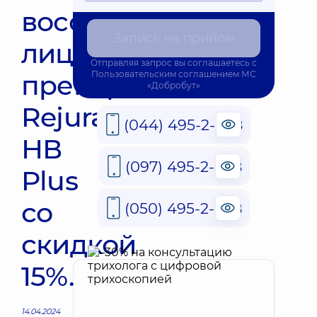
восстановления
Запись на прийом
лица
Отправляя запрос вы соглашаетесь с
препаратом
Пользовательским соглашением
МС
«Добробут»
Rejuran
(044) 495-2-888
НВ
(097) 495-2-888
Plus
со
(050) 495-2-888
скидкой
15%.
14.04.2024