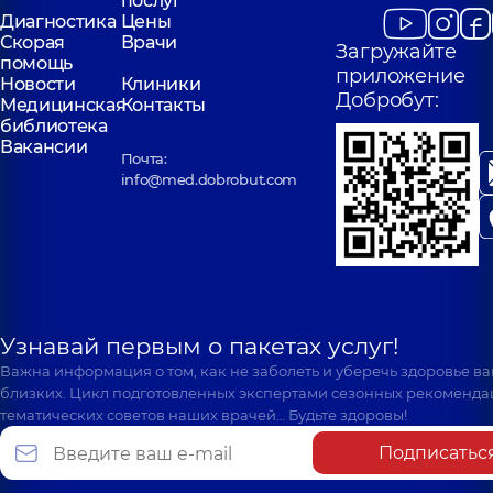
послуг
Диагностика
Цены
Скорая
Врачи
Загружайте
помощь
приложение
Новости
Клиники
Добробут:
Медицинская
Контакты
библиотека
Вакансии
Почта:
info@med.dobrobut.com
Узнавай первым о пакетах услуг!
Важна информация о том, как не заболеть и уберечь здоровье в
близких. Цикл подготовленных экспертами сезонных рекоменда
тематических советов наших врачей… Будьте здоровы!
Подписатьс