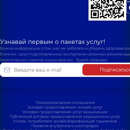
Узнавай первым о пакетах услуг!
Важна информация о том, как не заболеть и уберечь здоровье в
близких. Цикл подготовленных экспертами сезонных рекоменда
тематических советов наших врачей… Будьте здоровы!
Подписатьс
Пользовательское соглашение
Условия предоставления онлайн услуг
Условия предоставления услуг вакцинации
Публичный договор предоставления медицинских услуг
Уголок потребителя онлайн
Верификация пациентов
Правила внутреннего распорядка