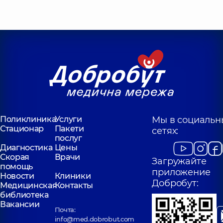
Поликлиника
Услуги
Мы в социальн
Стационар
Пакети
сетях:
послуг
Диагностика
Цены
Скорая
Врачи
Загружайте
помощь
приложение
Новости
Клиники
Добробут:
Медицинская
Контакты
библиотека
Вакансии
Почта:
info@med.dobrobut.com