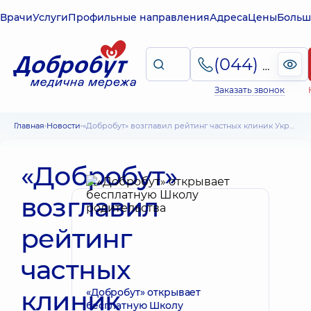
Врачи
Услуги
Профильные направления
Адреса
Цены
Больш
(044) 495-2-888
Заказать звонок
Главная
Новости
«Добробут» возглавил рейтинг частных клиник Украины по версии Forbes
«Добробут»
возглавил
рейтинг
частных
клиник
«Добробут» открывает
бесплатную Школу