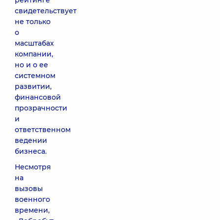
рейтинге
свидетельствует
не только
о
масштабах
компании,
но и о ее
системном
развитии,
финансовой
прозрачности
и
ответственном
ведении
бизнеса.
Несмотря
на
вызовы
военного
времени,