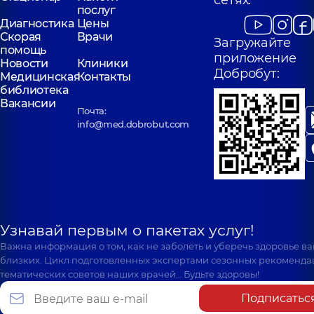
сетях:
послуг
Диагностика
Цены
Скорая
Врачи
Загружайте
помощь
приложение
Новости
Клиники
Добробут:
Медицинская
Контакты
библиотека
Вакансии
Почта:
info@med.dobrobut.com
Узнавай первым о пакетах услуг!
Важна информация о том, как не заболеть и уберечь здоровье в
близких. Цикл подготовленных экспертами сезонных рекоменда
тематических советов наших врачей… Будьте здоровы!
Подписатьс