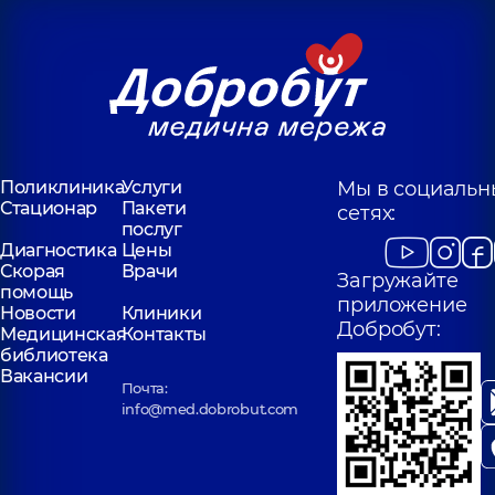
Поликлиника
Услуги
Мы в социальн
Стационар
Пакети
сетях:
послуг
Диагностика
Цены
Скорая
Врачи
Загружайте
помощь
приложение
Новости
Клиники
Добробут:
Медицинская
Контакты
библиотека
Вакансии
Почта:
info@med.dobrobut.com