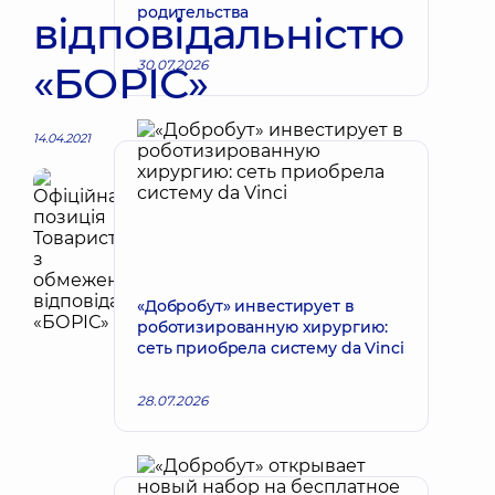
родительства
відповідальністю
30.07.2026
«БОРІС»
14.04.2021
«Добробут» инвестирует в
роботизированную хирургию:
сеть приобрела систему da Vinci
28.07.2026