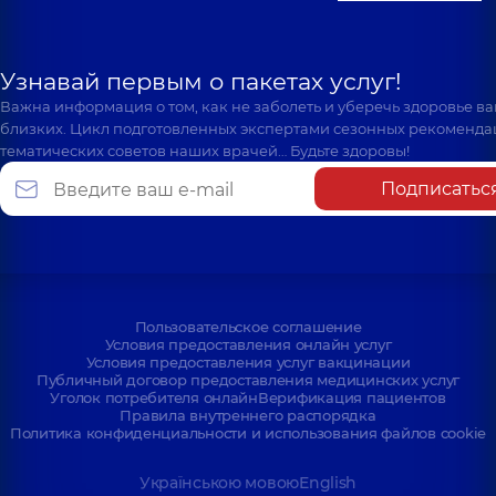
Узнавай первым о пакетах услуг!
Важна информация о том, как не заболеть и уберечь здоровье в
близких. Цикл подготовленных экспертами сезонных рекоменда
тематических советов наших врачей… Будьте здоровы!
Подписатьс
Пользовательское соглашение
Условия предоставления онлайн услуг
Условия предоставления услуг вакцинации
Публичный договор предоставления медицинских услуг
Уголок потребителя онлайн
Верификация пациентов
Правила внутреннего распорядка
Политика конфиденциальности и использования файлов cookie
Українською мовою
English