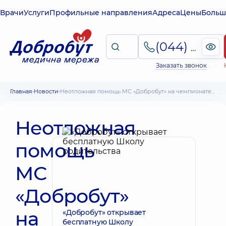
Врачи
Услуги
Профильные направления
Адреса
Цены
Больш
(044) 495-2-888
Заказать звонок
Главная
Новости
Неотложная помощь МС «Добробут» на чемпионате бригад экстренной (скорой) помощи
Неотложная
помощь
МС
«Добробут»
на
«Добробут» открывает
бесплатную Школу