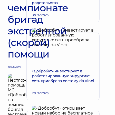
родительства
чемпионате
30.07.2026
бригад
экстренной
(скорой)
помощи
10.06.2016
«Добробут» инвестирует в
роботизированную хирургию:
сеть приобрела систему da Vinci
28.07.2026