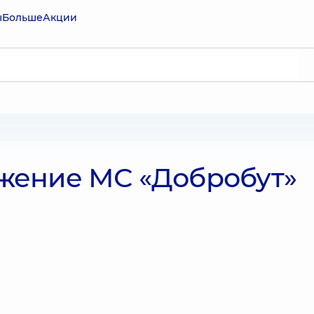
ы
Больше
Акции
жение МС «Добробут»