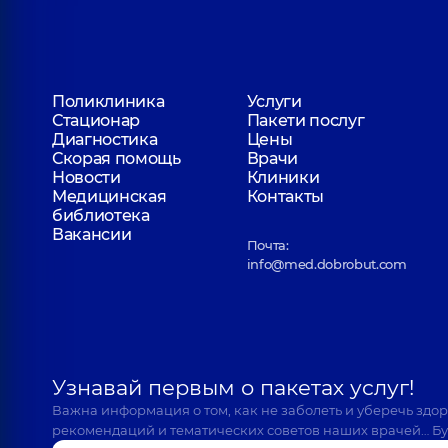
Поликлиника
Услуги
Стационар
Пакети послуг
Диагностика
Цены
Скорая помощь
Врачи
Новости
Клиники
Медицинская
Контакты
библиотека
Вакансии
Почта:
info@med.dobrobut.com
Узнавай первым о пакетах услуг!
Важна информация о том, как не заболеть и уберечь здо
рекомендаций и тематических советов наших врачей… Бу