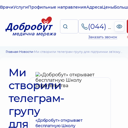
Врачи
Услуги
Профильные направления
Адреса
Цены
Больш
(044) 495-2-888
Заказать звонок
Главная
Новости
Ми створили телеграм-групу для підтримки зв'язку між лікарями «Добробуту» та пацієнтами
Ми
створили
телеграм-
групу
для
«Добробут» открывает
бесплатную Школу