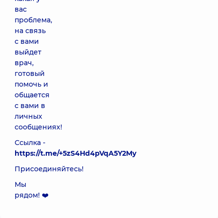
вас
проблема,
на связь
с вами
выйдет
врач,
готовый
помочь и
общается
с вами в
личных
сообщениях!
Ссылка -
https://t.me/+5zS4Hd4pVqA5Y2My
Присоединяйтесь!
Мы
рядом! ❤️