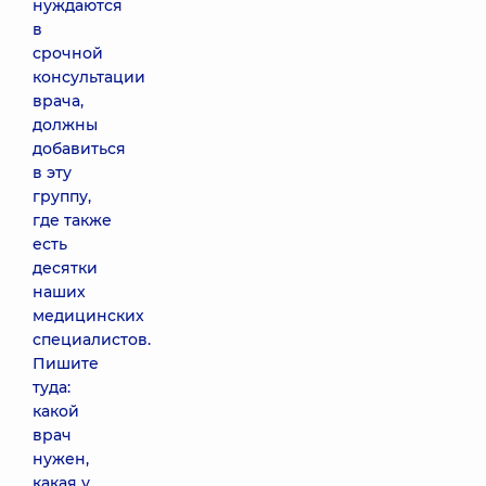
нуждаются
в
срочной
консультации
врача,
должны
добавиться
в эту
группу,
где также
есть
десятки
наших
медицинских
специалистов.
Пишите
туда:
какой
врач
нужен,
какая у