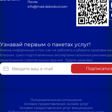
Почта:
info@med.dobrobut.com
Узнавай первым о пакетах услуг!
Важна информация о том, как не заболеть и уберечь здоровье в
близких. Цикл подготовленных экспертами сезонных рекоменда
тематических советов наших врачей… Будьте здоровы!
Подписатьс
Пользовательское соглашение
Условия предоставления онлайн услуг
Условия предоставления услуг вакцинации
Публичный договор предоставления медицинских услуг