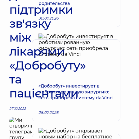
родительства
підтримки
30.07.2026
зв'язку
між
лікарями
«Добробуту»
та
«Добробут» инвестирует в
пацієнтами
роботизированную хирургию:
сеть приобрела систему da Vinci
27.02.2022
28.07.2026