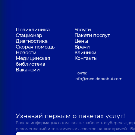
Поликлиника
Услуги
Стационар
Пакети послуг
Диагностика
Цены
Скорая помощь
Врачи
Новости
Клиники
Медицинская
Контакты
библиотека
Вакансии
Почта:
info@med.dobrobut.com
Узнавай первым о пакетах услуг!
Важна информация о том, как не заболеть и уберечь здо
рекомендаций и тематических советов наших врачей… Бу