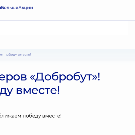
ы
Больше
Акции
ем победу вместе!
еров «Добробут»!
у вместе!