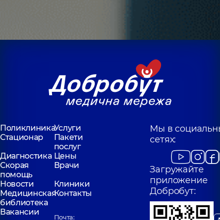
Поликлиника
Услуги
Мы в социальн
Стационар
Пакети
сетях:
послуг
Диагностика
Цены
Скорая
Врачи
Загружайте
помощь
приложение
Новости
Клиники
Добробут:
Медицинская
Контакты
библиотека
Вакансии
Почта: