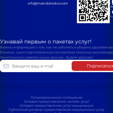
info@med.dobrobut.com
Узнавай первым о пакетах услуг!
Важна информация о том, как не заболеть и уберечь здоровье в
близких. Цикл подготовленных экспертами сезонных рекоменда
тематических советов наших врачей… Будьте здоровы!
Подписатьс
Пользовательское соглашение
Условия предоставления онлайн услуг
Условия предоставления услуг вакцинации
Публичный договор предоставления медицинских услуг