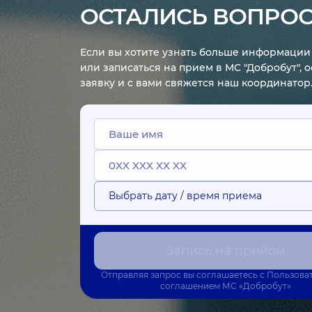
ОСТАЛИСЬ ВОПРО
Если вы хотите узнать больше информации 
или записаться на прием в МС "Добробут", 
заявку и с вами свяжется наш координатор
Выбрать дату / время приема
Запись на прийом
Отправляя запрос вы соглашаетесь с
Пользова
соглашением
МС «Добробут»