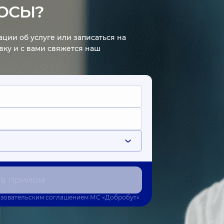
ОСЫ?
ции об услуге или записаться на
явку и с вами свяжется наш
на прийом
зовательским соглашением
МС «Добробут»