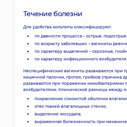
Течение болезни
Для удобства кольпиты классифицируют:
по давности процесса – острые, подострые
по возрасту заболевших – вагиниты девоч
по характеру выделений – серозные, гной
по характеру инфекционного возбудителя
Неспецифические вагиниты развиваются при пр
кишечной палочки, протея, грибков (причина д
развиваются при поражении микобактериями т
возбудителями. Клинической разницы между ни
покраснение слизистой оболочки влагали
отек тканей влагалищных стенок;
выделение экссудата;
выраженная болезненность при механиче