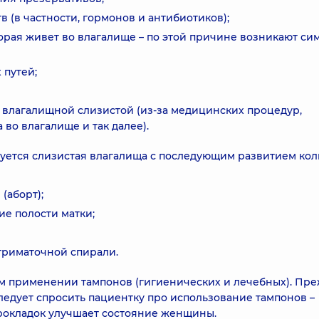
 (в частности, гормонов и антибиотиков);
рая живет во влагалище – по этой причине возникают си
путей;
влагалищной слизистой (из-за медицинских процедур,
во влагалище и так далее).
ется слизистая влагалища с последующим развитием кол
(аборт);
е полости матки;
триматочной спирали.
м применении тампонов (гигиенических и лечебных). Пр
следует спросить пациентку про использование тампонов –
прокладок улучшает состояние женщины.