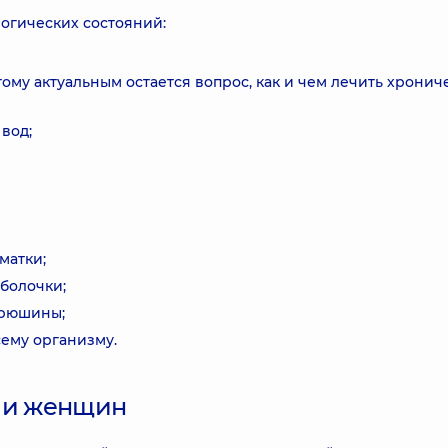
логических состояний:
ому актуальным остается вопрос, как и чем лечить хронич
вод;
матки;
болочки;
брюшины;
ему организму.
к и женщин