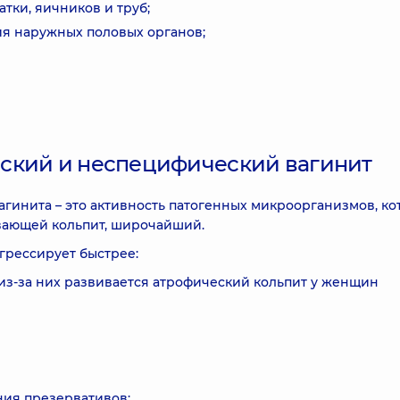
тки, яичников и труб;
я наружных половых органов;
ский и неспецифический вагинит
гинита – это активность патогенных микроорганизмов, к
вающей кольпит, широчайший.
грессирует быстрее:
из-за них развивается атрофический кольпит у женщин
ния презервативов;