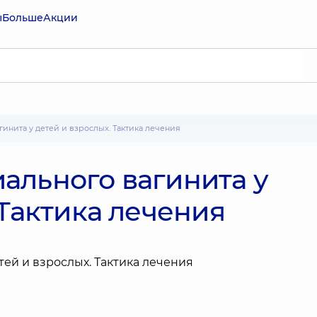
ы
Больше
Акции
гинита у детей и взрослых. Тактика лечения
ального вагинита у
 Тактика лечения