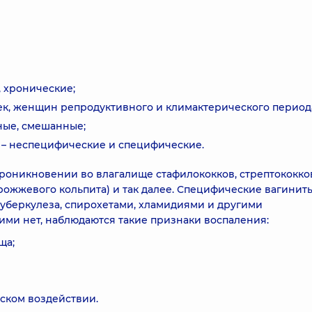
, хронические;
ек, женщин репродуктивного и климактерического период
ные, смешанные;
 – неспецифические и специфические.
оникновении во влагалище стафилококков, стрептококко
рожжевого кольпита) и так далее. Специфические вагинит
уберкулеза, спирохетами, хламидиями и другими
ми нет, наблюдаются такие признаки воспаления:
ща;
ском воздействии.