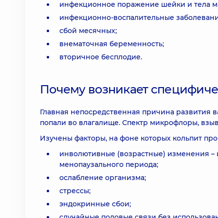
инфекционное поражение шейки и тела ма
инфекционно-воспалительные заболевани
сбой месячных;
внематочная беременность;
вторичное бесплодие.
Почему возникает специфиче
Главная непосредственная причина развития ва
попали во влагалище. Спектр микрофлоры, взы
Изучены факторы, на фоне которых кольпит про
инволютивные (возрастные) изменения – 
менопаузального периода;
ослабление организма;
стрессы;
эндокринные сбои;
случайные половые связи без использова