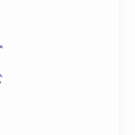
а;
в,
ы