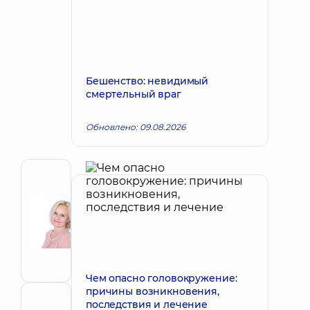
Бешенство: невидимый
смертельный враг
Обновлено: 09.08.2026
Автор
Корх
Наталья
Запись к врачу
Викторовна
Акушер-
гинеколог;
Врач
Чем опасно головокружение:
ультразвуковой
причины возникновения,
диагностики
последствия и лечение
Рецензент