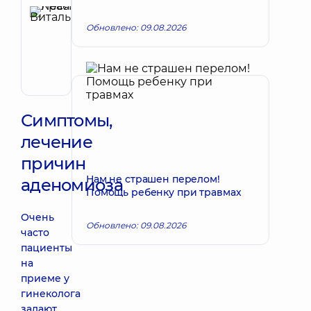
Красий
Леся
Обновлено: 09.08.2026
Запись к врачу
Витальевна
Акушер-
гинеколог;
Врач
ультразвуковой
диагностики
Симптомы,
лечение
причин
Нам не страшен перелом!
аденомиоза
Помощь ребенку при травмах
Очень
Обновлено: 09.08.2026
часто
пациенты
на
приеме у
гинеколога
задают