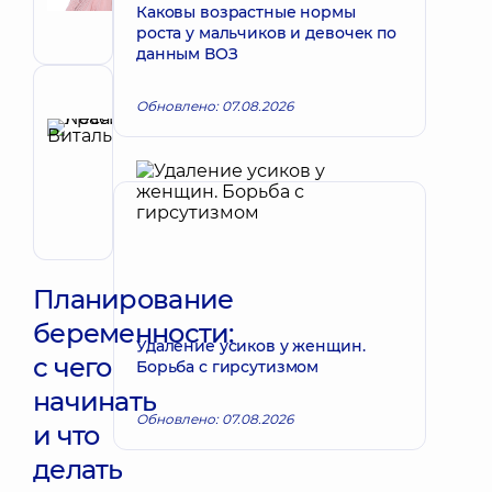
Акушер-
Каковы возрастные нормы
гинеколог;
роста у мальчиков и девочек по
Врач
данным ВОЗ
ультразвуковой
диагностики
Рецензент
Обновлено: 07.08.2026
Красий
Леся
Запись к врачу
Витальевна
Акушер-
гинеколог;
Врач
ультразвуковой
диагностики
Планирование
беременности:
Удаление усиков у женщин.
с чего
Борьба с гирсутизмом
начинать
Обновлено: 07.08.2026
и что
делать