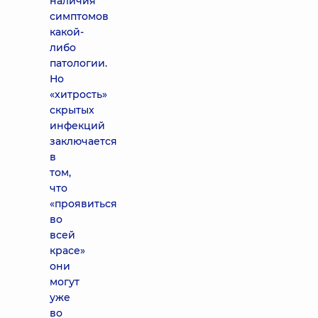
наличия
симптомов
какой-
либо
патологии.
Но
«хитрость»
скрытых
инфекций
заключается
в
том,
что
«проявиться
во
всей
красе»
они
могут
уже
во