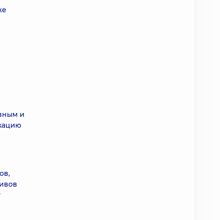
же
вным и
икацию
ов,
дивов
т