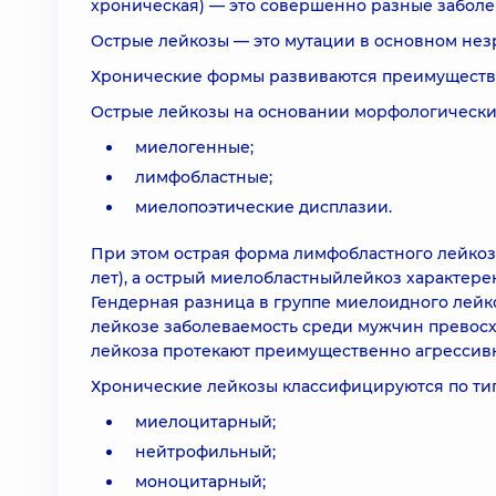
хроническая) — это совершенно разные заболев
Острые лейкозы — это мутации в основном незр
Хронические формы развиваются преимуществе
Острые лейкозы на основании морфологических
миелогенные;
лимфобластные;
миелопоэтические дисплазии.
При этом острая форма лимфобластного лейкоз
лет), а острый миелобластныйлейкоз характере
Гендерная разница в группе миелоидного лейко
лейкозе заболеваемость среди мужчин превосхо
лейкоза протекают преимущественно агрессив
Хронические лейкозы классифицируются по тип
миелоцитарный;
нейтрофильный;
моноцитарный;