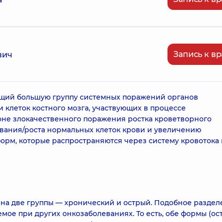
Запись к вр
вич
щий большую группу системных поражений органов
 клеток костного мозга, участвующих в процессе
оне злокачественного поражения ростка кроветворного
вания/роста нормальных клеток крови и увеличению
м, которые распространяются через систему кровотока 
 на две группы — хронический и острый. Подобное разде
мое при других онкозаболеваниях. То есть, обе формы (ос