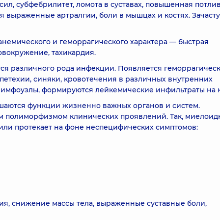
ил, субфебрилитет, ломота в суставах, повышенная потлив
ся выраженные артралгии, боли в мышцах и костях. Зачаст
 анемического и геморрагического характера — быстрая
ловокружение, тахикардия.
ся различного рода инфекции. Появляется геморрагичес
 петехии, синяки, кровотечения в различных внутренних
лимфоузлы, формируются лейкемические инфильтраты на 
ушаются функции жизненно важных органов и систем.
м полиморфизмом клинических проявлений. Так, миелои
или протекает на фоне неспецифических симптомов:
ия, снижение массы тела, выраженные суставные боли,