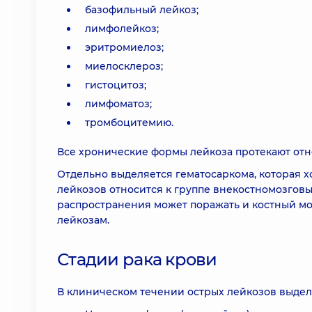
базофильный лейкоз;
лимфолейкоз;
эритромиелоз;
миелосклероз;
гистоцитоз;
лимфоматоз;
тромбоцитемию.
Все хронические формы лейкоза протекают отн
Отдельно выделяется гематосаркома, которая х
лейкозов относится к группе внекостномозговы
распространения может поражать и костный мо
лейкозам.
Стадии рака крови
В клиническом течении острых лейкозов выдел