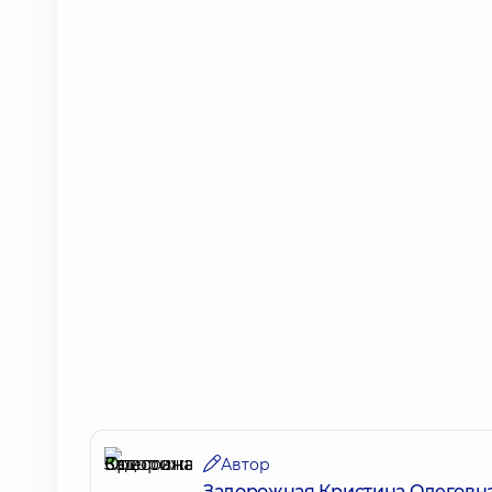
Автор
Задорожная Кристина Олеговн