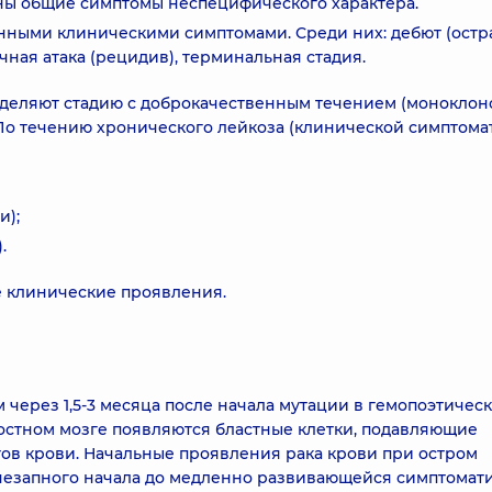
рны общие симптомы неспецифического характера.
нными клиническими симптомами. Среди них: дебют (остр
чная атака (рецидив), терминальная стадия.
ыделяют стадию с доброкачественным течением (моноклон
По течению хронического лейкоза (клинической симптома
и);
.
е клинические проявления.
через 1,5-3 месяца после начала мутации в гемопоэтичес
 костном мозге появляются бластные клетки, подавляющие
ов крови. Начальные проявления рака крови при остром
незапного начала до медленно развивающейся симптомати