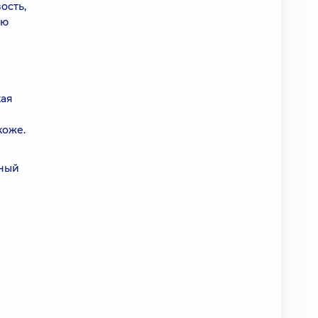
ость,
ую
кая
коже.
дный