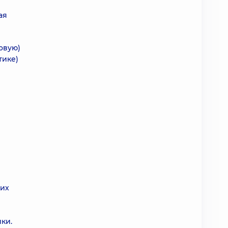
ая
овую)
тике)
ких
ки.