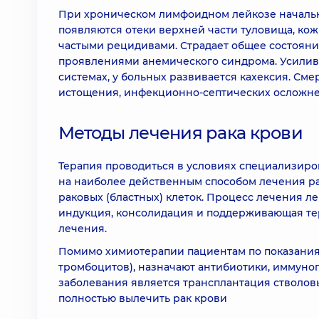
При хроническом лимфоидном лейкозе началь
появляются отеки верхней части туловища, ко
частыми рецидивами. Страдает общее состояни
проявлениями анемического синдрома. Усилив
системах, у больных развивается кахексия. Сме
истощения, инфекционно-септических осложн
Методы лечения рака крови
Терапия проводиться в условиях специализиро
на наиболее действенным способом лечения ра
раковых (бластных) клеток. Процесс лечения л
индукция, консолидация и поддерживающая те
лечения.
Помимо химиотерапии пациентам по показания
тромбоцитов), назначают антибиотики, иммун
заболевания является трансплантация стволовы
полностью вылечить рак крови