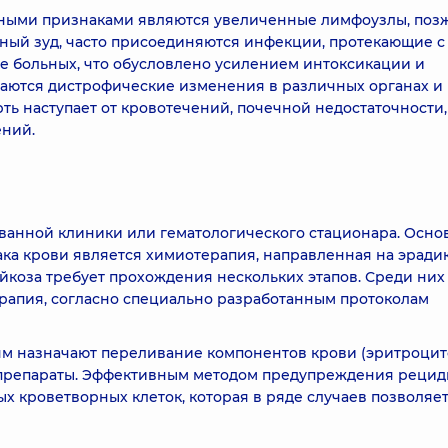
ными признаками являются увеличенные лимфоузлы, поз
жный зуд, часто присоединяются инфекции, протекающие с
е больных, что обусловлено усилением интоксикации и
аются дистрофические изменения в различных органах и
рть наступает от кровотечений, почечной недостаточности,
ений.
ванной клиники или гематологического стационара. Осно
ка крови является химиотерапия, направленная на эрад
ейкоза требует прохождения нескольких этапов. Среди них
рапия, согласно специально разработанным протоколам
м назначают переливание компонентов крови (эритроцит
опрепараты. Эффективным методом предупреждения реци
х кроветворных клеток, которая в ряде случаев позволяе