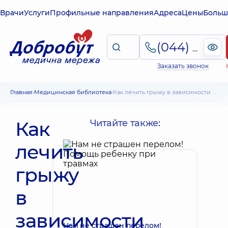
Врачи
Услуги
Профильные направления
Адреса
Цены
Больш
(044) 495-2-888
Заказать звонок
Главная
Медицинская библиотека
Как лечить грыжу в зависимости от её классификации
Как
Читайте также:
лечить
грыжу
в
зависимости
Нам не страшен перелом!