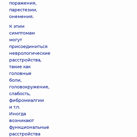
поражения,
парестезии,
онемения.
К этим
симптомам
могут
присоединиться
неврологические
расстройства,
такие как
головные
боли,
головокружение,
слабость,
фибромиалгии
и т.п.
Иногда
возникают
функциональные
расстройства