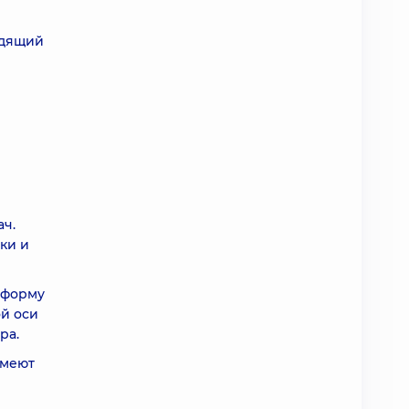
одящий
ач.
ки и
 форму
ой оси
ра.
имеют