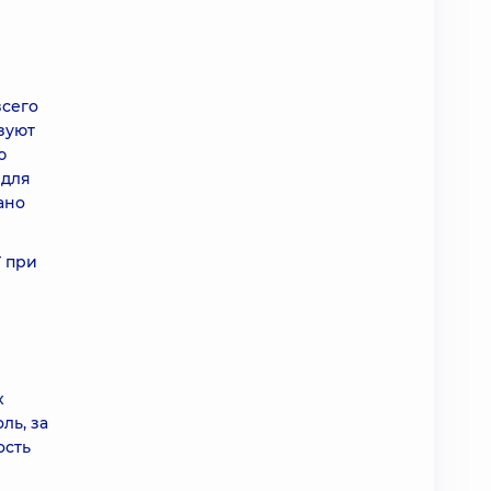
всего
зуют
ю
 для
ано
Г при
х
ль, за
ость