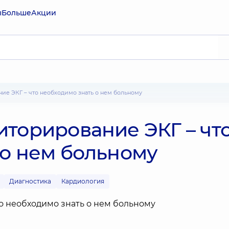
ы
Больше
Акции
ие ЭКГ – что необходимо знать о нем больному
иторирование ЭКГ – чт
 о нем больному
Диагностика
Кардиология