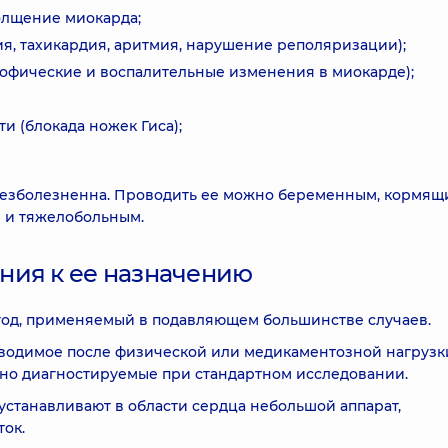
олщение миокарда;
я, тахикардия, аритмия, нарушение реполяризации);
офические и воспалительные изменения в миокарде);
 (блокада ножек Гиса);
безболезненна. Проводить ее можно беременным, кормящ
) и тяжелобольным.
ния к ее назначению
тод, применяемый в подавляющем большинстве случаев.
оводимое после физической или медикаментозной нагрузк
дно диагностируемые при стандартном исследовании.
устанавливают в области сердца небольшой аппарат,
ок.