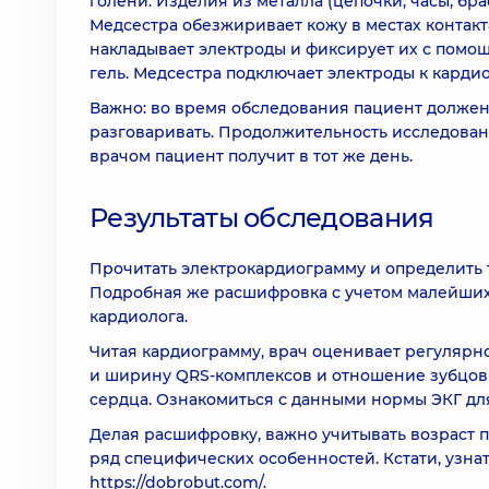
голени. Изделия из металла (цепочки, часы, бр
Медсестра обезжиривает кожу в местах контакта
накладывает электроды и фиксирует их с помо
гель. Медсестра подключает электроды к карди
Важно: во время обследования пациент должен
разговаривать. Продолжительность исследован
врачом пациент получит в тот же день.
Результаты обследования
Прочитать электрокардиограмму и определить 
Подробная же расшифровка с учетом малейших
кардиолога.
Читая кардиограмму, врач оценивает регулярн
и ширину QRS-комплексов и отношение зубцов д
сердца. Ознакомиться с данными нормы ЭКГ дл
Делая расшифровку, важно учитывать возраст п
ряд специфических особенностей. Кстати, узнат
https://dobrobut.com/.