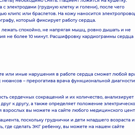
аслеты) необходимо снять. Пациент ложится на кушетку.
 с электродами (грудную клетку и голени), после чего
щью клипс или браслетов. На кожу наносится электропров
ографу, который фиксирует работу сердца.
 лежать спокойно, не напрягая мышц, ровно дышать и не
ия не более 10 минут. Расшифровку кардиограммы сердца
те или иные нарушения в работе сердца сможет любой вр
 нюансов – прерогатива врача функциональной диагности
ость сердечных сокращений и их количество, анализирует
руг к другу, а также определяет положение электрическ
я взрослых вы можете на сайте любого медицинского цент
ациента, поскольку груднички и дети младшего возраста 
ь, где сделать ЭКГ ребенку, вы можете на нашем сайте