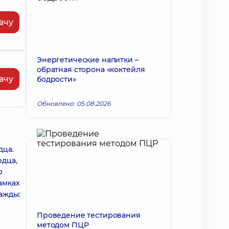
ачу
Энергетические напитки –
обратная сторона «коктейля
ачу
бодрости»
Обновлено: 05.08.2026
дца.
рдца,
о
амках
ажды:
Проведение тестирования
методом ПЦР