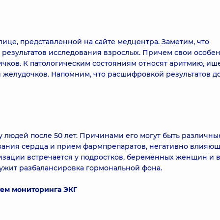
лице, представленной на сайте медцентра. Заметим, что
т результатов исследования взрослых. Причем свои особе
дничков. К патологическим состояниям относят аритмию, и
 желудочков. Напомним, что расшифровкой результатов 
у людей после 50 лет. Причинами его могут быть различны
вания сердца и прием фармпрепаратов, негативно влияющ
изации встречается у подростков, беременных женщин и 
лужит разбалансировка гормональной фона.
тем мониторинга ЭКГ