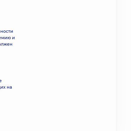
нности
шемию и
должен
е
их на
в