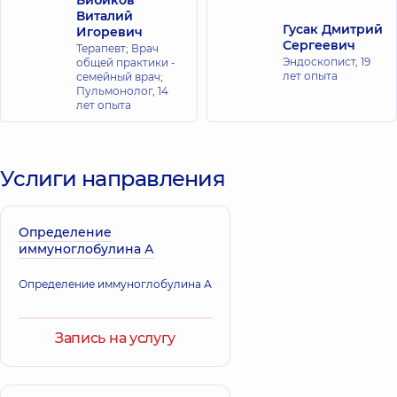
Бибиков
Виталий
Гусак Дмитрий
Игоревич
Сергеевич
Терапевт; Врач
Эндоскопист,
19
общей практики -
лет опыта
семейный врач;
Пульмонолог,
14
лет опыта
Услиги направления
Определение
иммуноглобулина А
Определение иммуноглобулина А
Запись на услугу