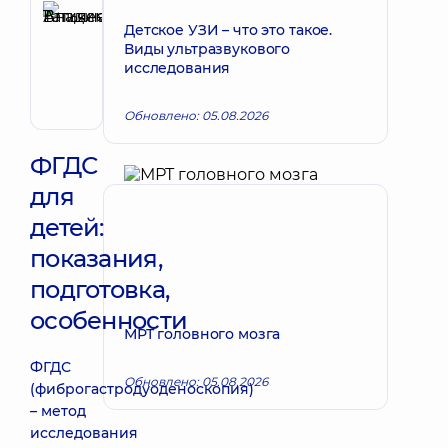
Аникеева
Детское УЗИ – что это такое.
Татьяна
Запись к врачу
Виды ультразвукового
Владимировна
исследования
Терапевт;
Кардиолог;
Обновлено: 05.08.2026
Ревматолог
ФГДС
для
детей:
показания,
подготовка,
особенности
МРТ головного мозга
ФГДС
Обновлено: 05.08.2026
(фиброгастродуоденоскопия)
– метод
исследования