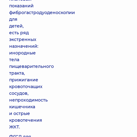
показаний
фиброгастродуоденоскопии
для
детей,
есть ряд
экстренных
назначений:
инородные
тела
пищеварительного
тракта,
прижигание
кровоточащих
сосудов,
непроходимость
кишечника
и острые
кровотечения
ЖКТ.
ФГСД для