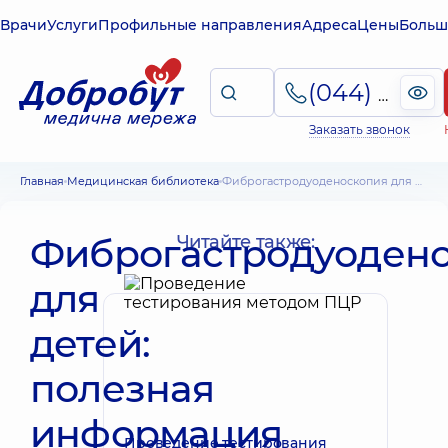
Врачи
Услуги
Профильные направления
Адреса
Цены
Больш
(044) 495-2-888
Заказать звонок
Главная
Медицинская библиотека
Фиброгастродуоденоскопия для детей: полезная информация для родителей
Фиброгастродуоден
Читайте также:
для
детей:
полезная
информация
Проведение тестирования