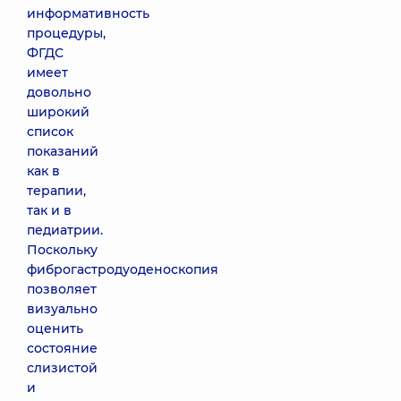
информативность
процедуры,
ФГДС
имеет
довольно
широкий
список
показаний
как в
терапии,
так и в
педиатрии.
Поскольку
фиброгастродуоденоскопия
позволяет
визуально
оценить
состояние
слизистой
и