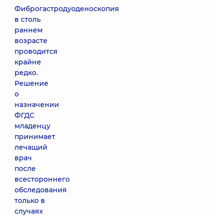
Фиброгастродуоденоскопия
в столь
раннем
возрасте
проводится
крайне
редко.
Решение
о
назначении
ФГДС
младенцу
принимает
лечащий
врач
после
всестороннего
обследования
только в
случаях