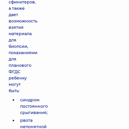
сфинктеров,
а также
дает
возможность
взятия
материала
для
биопсии,
показаниями
для
планового
ФГДС
ребенку
могут
быть:
синдром
постоянного
срыгивания;
рвота
непонятной