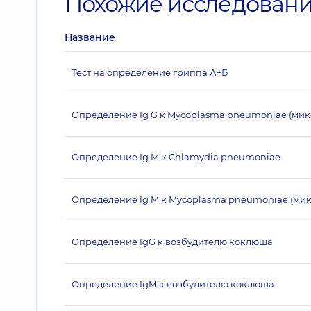
Похожие исследован
Название
Тест на определение гриппа А+Б
Определение Ig G к Mycoplasma pneumoniae (мик
Определение Ig M к Chlamydia pneumoniae
Определение Ig M к Mycoplasma pneumoniae (ми
Определение IgG к возбудителю коклюша
Определение IgM к возбудителю коклюша