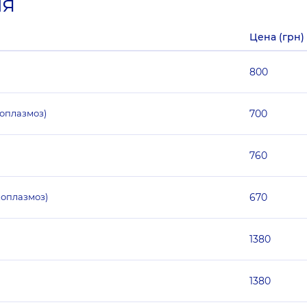
ия
Цена (грн)
800
оплазмоз)
700
760
коплазмоз)
670
1380
1380