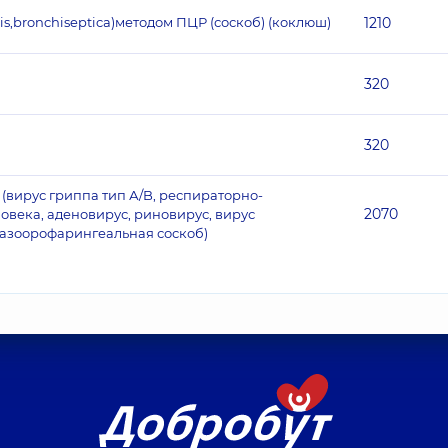
sis,bronchiseptica)методом ПЦР (соскоб) (коклюш)
1210
320
320
вирус гриппа тип А/B, респираторно-
2070
овека, аденовирус, риновирус, вирус
назоорофарингеальная соскоб)