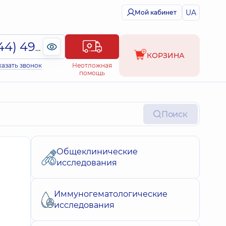
UA
Мой кабинет
(044) 495-2-888
КОРЗИНА
казать звонок
Неотложная
помощь
Поиск
Общеклинические
исследования
Иммуногематологические
исследования