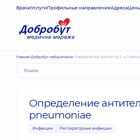
Врачи
Услуги
Профильные направления
Адреса
Цен
Главная
Добробут лаборатория
Определение антител Ig G к Chlam
Определение антител 
pneumoniae
Инфекции
Респираторные инфекции