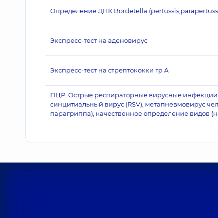
Определение ДНК Bordetella (pertussis,parapertus
Экспресс-тест на аденовирус
Экспресс-тест на стрептококки гр А
ПЦР. Острые респираторные вирусные инфекции (
синцитиальный вирус (RSV), метапневмовирус чел
парагриппа), качественное определение видов (