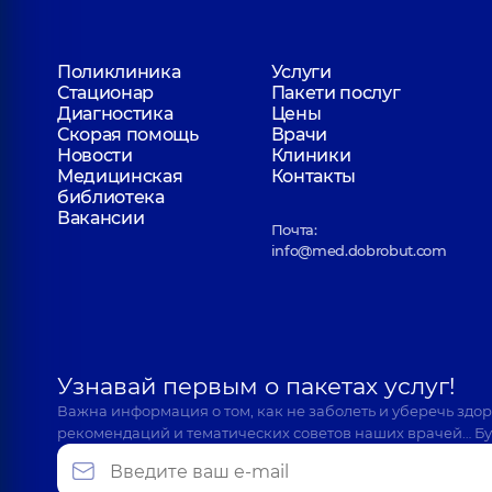
Поликлиника
Услуги
Стационар
Пакети послуг
Диагностика
Цены
Скорая помощь
Врачи
Новости
Клиники
Медицинская
Контакты
библиотека
Вакансии
Почта:
info@med.dobrobut.com
Узнавай первым о пакетах услуг!
Важна информация о том, как не заболеть и уберечь здо
рекомендаций и тематических советов наших врачей… Бу