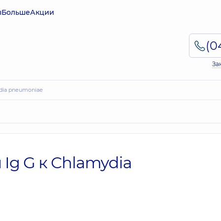
ы
Больше
Акции
За
ydia pneumoniae
Ig G к Chlamydia