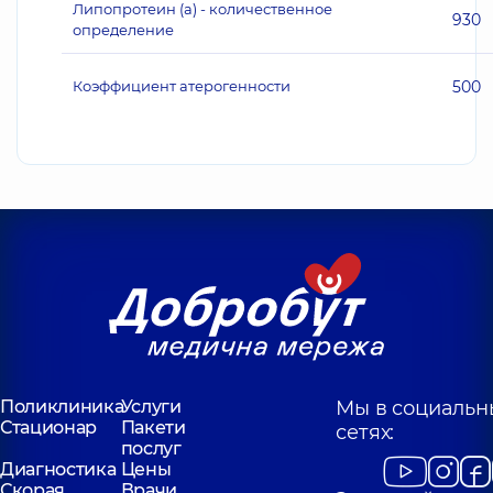
Липопротеин (а) - количественное
930
определение
Коэффициент атерогенности
500
Поликлиника
Услуги
Мы в социальн
Стационар
Пакети
сетях:
послуг
Диагностика
Цены
Скорая
Врачи