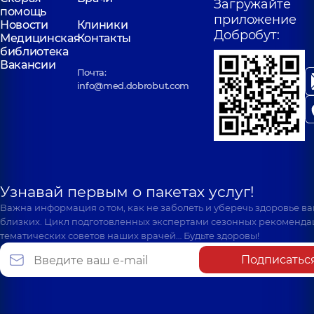
Загружайте
помощь
приложение
Новости
Клиники
Добробут:
Медицинская
Контакты
библиотека
Вакансии
Почта:
info@med.dobrobut.com
Узнавай первым о пакетах услуг!
Важна информация о том, как не заболеть и уберечь здоровье в
близких. Цикл подготовленных экспертами сезонных рекоменда
тематических советов наших врачей… Будьте здоровы!
Подписатьс