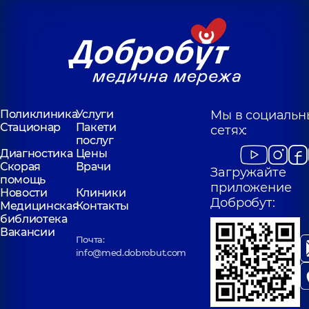
Поликлиника
Услуги
Мы в социальн
Стационар
Пакети
сетях:
послуг
Диагностика
Цены
Скорая
Врачи
Загружайте
помощь
приложение
Новости
Клиники
Добробут:
Медицинская
Контакты
библиотека
Вакансии
Почта:
info@med.dobrobut.com