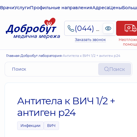
Врачи
Услуги
Профильные направления
Адреса
Цены
Больш
(044) 495-2-888
Заказать звонок
Неотлож
помощ
Главная
Добробут лаборатория
Антитела к ВИЧ 1/2 + антиген р24
Поиск
Антитела к ВИЧ 1/2 +
антиген р24
Инфекции
ВИЧ