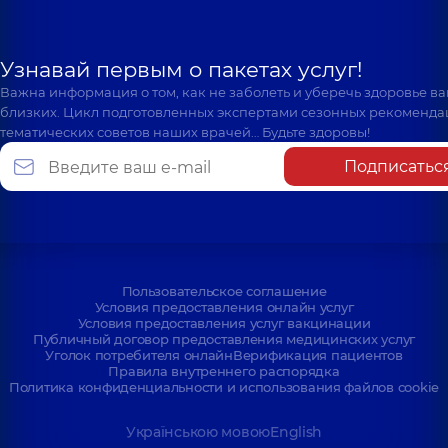
Узнавай первым о пакетах услуг!
Важна информация о том, как не заболеть и уберечь здоровье в
близких. Цикл подготовленных экспертами сезонных рекоменда
тематических советов наших врачей… Будьте здоровы!
Подписатьс
Пользовательское соглашение
Условия предоставления онлайн услуг
Условия предоставления услуг вакцинации
Публичный договор предоставления медицинских услуг
Уголок потребителя онлайн
Верификация пациентов
Правила внутреннего распорядка
Политика конфиденциальности и использования файлов cookie
Українською мовою
English