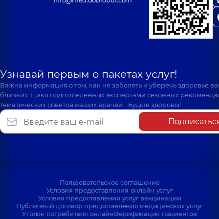
info@med.dobrobut.com
Узнавай первым о пакетах услуг!
Важна информация о том, как не заболеть и уберечь здоровье в
близких. Цикл подготовленных экспертами сезонных рекоменда
тематических советов наших врачей… Будьте здоровы!
Подписатьс
Пользовательское соглашение
Условия предоставления онлайн услуг
Условия предоставления услуг вакцинации
Публичный договор предоставления медицинских услуг
Уголок потребителя онлайн
Верификация пациентов