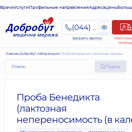
Врачи
Услуги
Профильные направления
Адреса
Цены
Больш
(044) 495-2-888
Заказать звонок
Неотлож
помощ
Главная
Добробут лаборатория
Проба Бенедикта (лактозная непереносимость (в кале))
Поиск
Проба Бенедикта
(лактозная
непереносимость (в кале