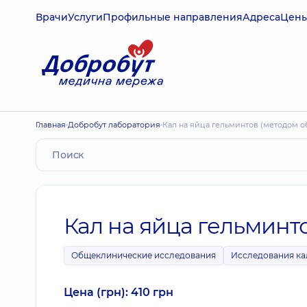
Врачи
Услуги
Профильные направления
Адреса
Цен
Главная
Добробут лаборатория
Кал на яйца гельминтов (методом 
Кал на яйца гельминт
Общеклинические исследования
Исследования ка
Цена (грн): 410 грн