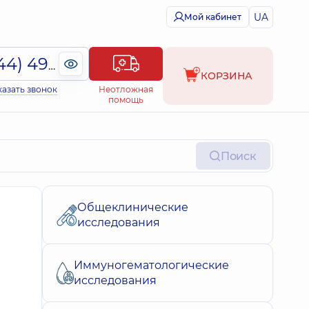
UA
Мой кабинет
(044) 495-2-888
КОРЗИНА
казать звонок
Неотложная
помощь
Поиск
Общеклинические
исследования
Иммуногематологические
исследования