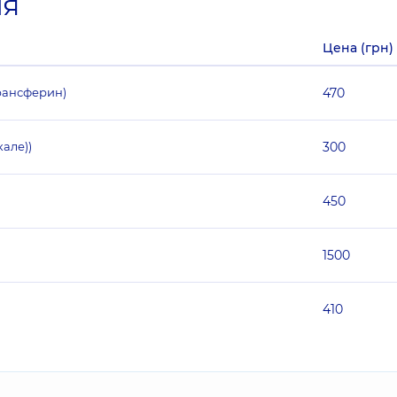
ия
Цена (грн)
рансферин)
470
але))
300
450
1500
410