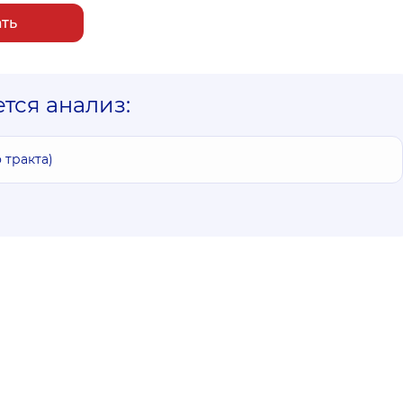
ать
ется анализ:
тракта)