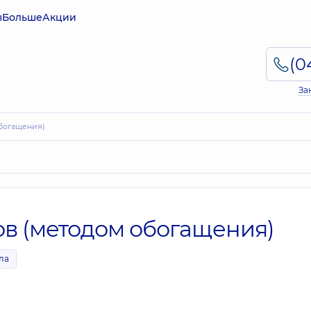
ы
Больше
Акции
За
обогащения)
ов (методом обогащения)
ла