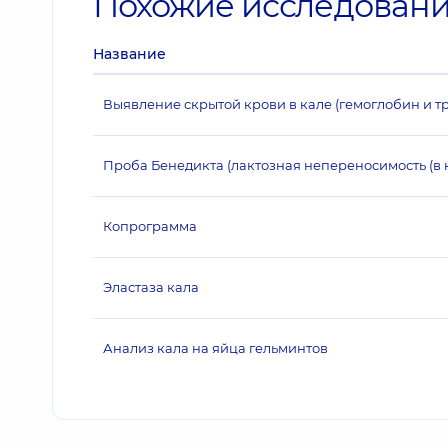
Похожие исследован
Название
Выявление скрытой крови в кале (гемоглобин и т
Проба Бенедикта (лактозная непереносимость (в к
Копрограмма
Эластаза кала
Анализ кала на яйца гельминтов