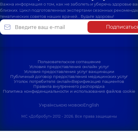
Важна информация о том, как не заболеть и уберечь здоровье в
близких. Цикл подготовленных экспертами сезонных рекоменда
тематических советов наших врачей… Будьте здоровы!
Подписатьс
Пользовательское соглашение
Условия предоставления онлайн услуг
Условия предоставления услуг вакцинации
Публичный договор предоставления медицинских услуг
Уголок потребителя онлайн
Верификация пациентов
Правила внутреннего распорядка
Политика конфиденциальности и использования файлов cookie
Українською мовою
English
МС «Добробут» 2012 - 2026. Все права защищены