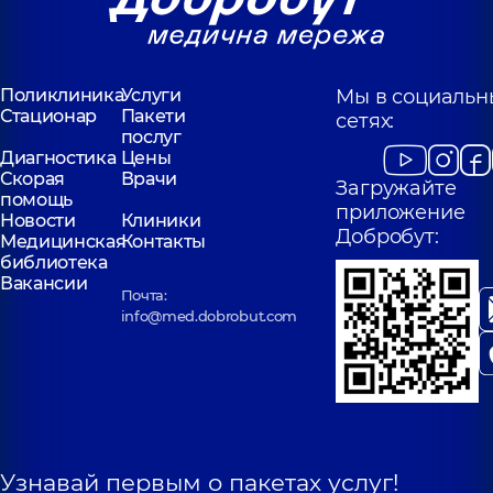
Поликлиника
Услуги
Мы в социальн
Стационар
Пакети
сетях:
послуг
Диагностика
Цены
Скорая
Врачи
Загружайте
помощь
приложение
Новости
Клиники
Добробут:
Медицинская
Контакты
библиотека
Вакансии
Почта:
info@med.dobrobut.com
Узнавай первым о пакетах услуг!