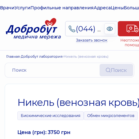
Врачи
Услуги
Профильные направления
Адреса
Цены
Больш
(044) 495-2-888
Заказать звонок
Неотлож
помощ
Главная
Добробут лаборатория
Никель (венозная кровь)
Поиск
Никель (венозная кровь
Биохимические исследования
Обмен микроэлементов
Цена (грн): 3750 грн