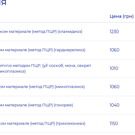
ия
Цена (грн)
ком материале (метод ПЦР) (хламидиоз)
1230
ом материале (метод ПЦР) (гарднерелиоз)
1060
nis методом ПЦР, (у/г соскоб, моча, секрет
1010
микоплазмоз)
ом материале (метод ПЦР) (микоплазмоз)
1060
м материале (метод ПЦР) (гонорея)
1040
ком материале (метод ПЦР) (трихомониаз)
1150