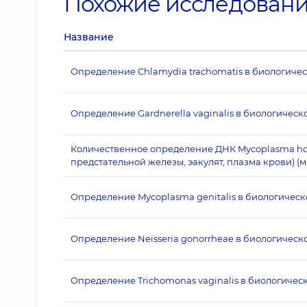
Похожие исследован
Название
Определение Chlamydia trachomatis в биологичес
Определение Gardnerella vaginalis в биологическ
Количественное определение ДНК Mycoplasma homi
предстательной железы, эакулят, плазма крови) (
Определение Mycoplasma genitalis в биологическ
Определение Neisseria gonorrheae в биологическо
Определение Trichomonas vaginalis в биологичес