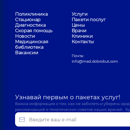
Поликлиника
Услуги
Стационар
Пакети послуг
Диагностика
Цены
Скорая помощь
Врачи
Новости
Клиники
Медицинская
Контакты
библиотека
Вакансии
Почта:
info@med.dobrobut.com
Узнавай первым о пакетах услуг!
Важна информация о том, как не заболеть и уберечь здо
рекомендаций и тематических советов наших врачей… Бу