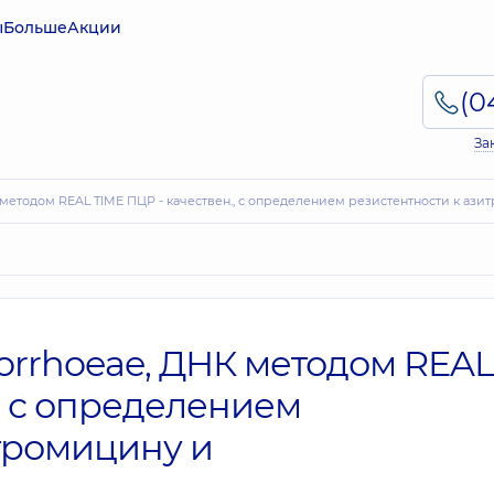
ы
Больше
Акции
За
НК методом REAL TIME ПЦР - качествен., с определением резистентности к а
norrhoeae, ДНК методом REAL
., с определением
тромицину и