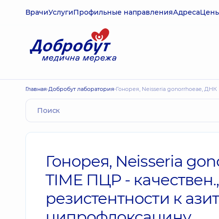
Врачи
Услуги
Профильные направления
Адреса
Цен
Главная
Добробут лаборатория
Гонорея, Neisseria gonorrhoeae, Д
Гонорея, Neisseria go
TIME ПЦР - качествен
резистентности к ази
ципрофлоксацину.