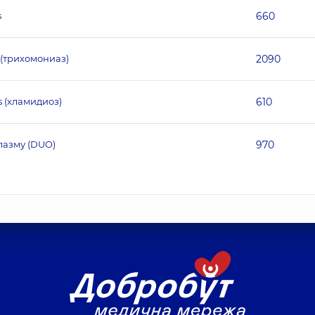
s
660
(трихомониаз)
2090
s (хламидиоз)
610
лазму (DUO)
970