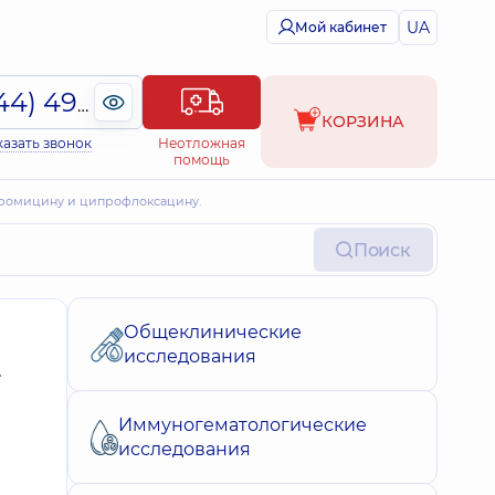
UA
Мой кабинет
(044) 495-2-888
КОРЗИНА
казать звонок
Неотложная
помощь
зитромицину и ципрофлоксацину.
Поиск
Общеклинические
исследования
Иммуногематологические
исследования