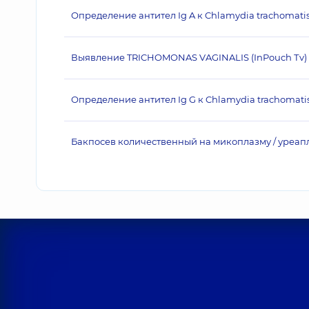
Определение антител Ig A к Chlamydia trachomati
Выявление TRICHOMONAS VAGINALIS (InPouch Тv) 
Определение антител Ig G к Chlamydia trachomati
Бакпосев количественный на микоплазму / уреап