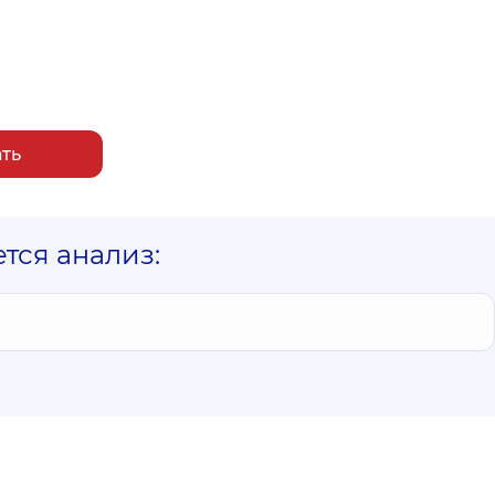
ать
ется анализ: