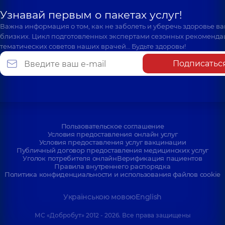
Узнавай первым о пакетах услуг!
Важна информация о том, как не заболеть и уберечь здоровье в
близких. Цикл подготовленных экспертами сезонных рекоменда
тематических советов наших врачей… Будьте здоровы!
Подписатьс
Пользовательское соглашение
Условия предоставления онлайн услуг
Условия предоставления услуг вакцинации
Публичный договор предоставления медицинских услуг
Уголок потребителя онлайн
Верификация пациентов
Правила внутреннего распорядка
Политика конфиденциальности и использования файлов cookie
Українською мовою
English
МС «Добробут» 2012 - 2026. Все права защищены