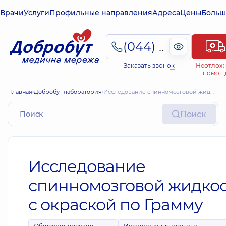
Врачи
Услуги
Профильные направления
Адреса
Цены
Больш
(044) 495-2-888
Заказать звонок
Неотлож
помощ
Главная
Добробут лаборатория
Исследование спинномозговой жидкости с окраской по Грамму
Поиск
Исследование
спинномозговой жидко
с окраской по Грамму