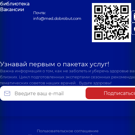
библиотека
Вакансии
Почта:
info@med.dobrobut.com
Узнавай первым о пакетах услуг!
Важна информация о том, как не заболеть и уберечь здоровье в
близких. Цикл подготовленных экспертами сезонных рекоменда
тематических советов наших врачей… Будьте здоровы!
Подписатьс
Пользовательское соглашение