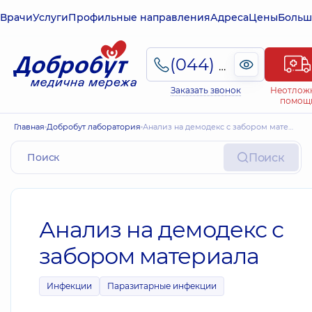
Врачи
Услуги
Профильные направления
Адреса
Цены
Больш
(044) 495-2-888
Заказать звонок
Неотлож
помощ
Главная
Добробут лаборатория
Анализ на демодекс с забором материала
Поиск
Анализ на демодекс с
забором материала
Инфекции
Паразитарные инфекции