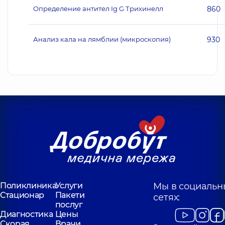
Определение антител Ig G Трихинелл
860
Анализ кала на лямблии (микроскопия)
930
Поликлиника
Услуги
Мы в социальн
Стационар
Пакети
сетях:
послуг
Диагностика
Цены
Скорая
Врачи