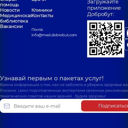
Загружайте
помощь
приложение
Новости
Клиники
Добробут:
Медицинская
Контакты
библиотека
Вакансии
Почта:
info@med.dobrobut.com
Узнавай первым о пакетах услуг!
Важна информация о том, как не заболеть и уберечь здоровье в
близких. Цикл подготовленных экспертами сезонных рекоменда
тематических советов наших врачей… Будьте здоровы!
Подписатьс