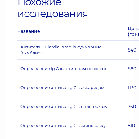
Похожие
исследования
Цен
Название
(грн
Антитела к Giardia lamblia суммарные
840
(лямблиоз)
Определение Ig G к антигенам токсокар
880
Определение антител Ig G к аскаридам
1130
Определение антител Ig G к описторхозу
760
Определение антител Ig G к эхинококку
810