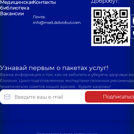
Добробут:
Медицинская
Контакты
библиотека
Вакансии
Почта:
info@med.dobrobut.com
Узнавай первым о пакетах услуг!
Важна информация о том, как не заболеть и уберечь здоровье в
близких. Цикл подготовленных экспертами сезонных рекоменда
тематических советов наших врачей… Будьте здоровы!
Подписатьс