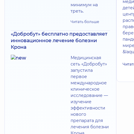
меди
минимум на
дете
треть.
цент
расп
Читать больше
прав
бере
«Добробут» бесплатно предоставляет
панд
инновационное лечение болезни
мире
Крона
&laq
Медицинская
сеть «Добробут»
Читат
запустила
первое
международное
клиническое
исследование —
изучение
эффективности
нового
препарата для
лечения болезни
Крона.