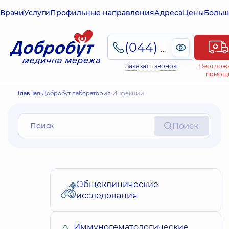
Врачи
Услуги
Профильные направления
Адреса
Цены
Больш
(044) 495-2-888
Заказать звонок
Неотлож
помощ
Главная
Добробут лаборатория
Инфекции
Поиск
Общеклинические
исследования
Иммуногематологические