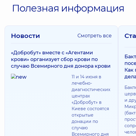
Полезная информация
Новости
Ст
Смотреть все
«Добробут» вместе с «Агентами
Бак
крови» организует сбор крови по
посе
случаю Всемирного дня донора крови
Как
дела
11 и 14 июня в
лечебно-
Бакп
диагностических
церв
центрах
и др
«Добробут» в
Микр
Киеве состоятся
(бак
открытые
прос
донации по
сопр
случаю
чело
Всемирного дня