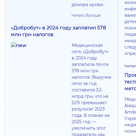
жизн
донора крови.
инфе
важе
Читать больше
дете
«Добробут» в 2024 году заплатил 578
пожи
млн грн налогов
люде
микр
Медицинская
следу
сеть «Добробут»
опре
в 2024 году
заплатила почти
Читат
578 млн грн
Про
налогов. Выручка
тес
сети за год
мет
составила 3,5
млрд грн, что на
Меди
52% превышает
&laq
результат 2023
&mda
года. В планах на
Укра
2025 год —
меди
увеличить этот
полн
показатель как