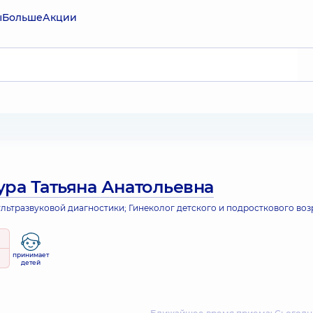
ы
Больше
Акции
ура Татьяна Анатольевна
льтразвуковой диагностики; Гинеколог детского и подросткового воз
принимает
детей