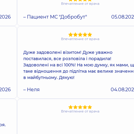
Впечатление от врача
.2026
– Пациент МС "Добробут"
05.08.20
Впечатление от врача
Дуже задоволені візитом! Дуже уважно
поставилася, все розповіла і порадила!
Задоволені на всі 100%! На мою думку, як мами, 
таке відношення до підлітка має велике значенн
в майбутньому. Дякую!
.2026
– Неля
04.08.20
Впечатление от врача
ря.