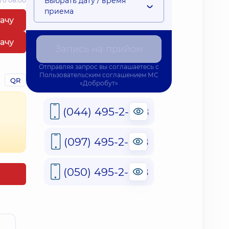
Выбрать дату / время
 о 08:00
приема
рачу
рачу
Запись на прийом
Отправляя запрос вы соглашаетесь с
Пользовательским соглашением
МС
QR
«Добробут»
(044) 495-2-888
(097) 495-2-888
(050) 495-2-888