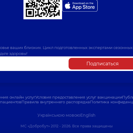
ровье ваших близких. Цикл подготовленных экспертами сезонных
дьте здоровы!
Подписаться
ения онлайн услуг
Условия предоставления услуг вакцинации
Публ
пациентов
Правила внутреннего распорядка
Политика конфиденци
Українською мовою
English
МС «Добробут» 2012 - 2026. Все права защищены