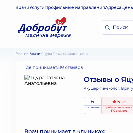
Врачи
Услуги
Профильные направления
Адреса
Цен
Главная
Врачи
Яцура Татьяна Анатольевна
Где принимает
510 отзывов
Отзывы о
Яц
Акушер-гинеколог; Врач у
6
5
/ 5
лет опыта
рейтинг
на основе
510 отзывов
Врач принимает в клиниках: