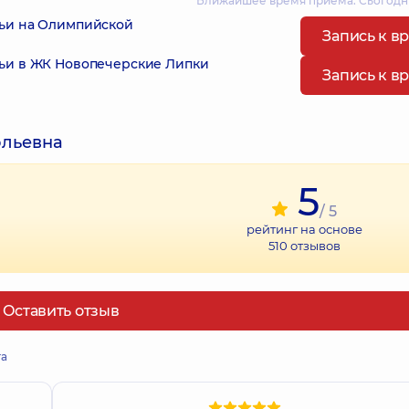
Ближайшее время приема: Сьогодні
мьи на Олимпийской
Запись к в
ьи в ЖК Новопечерские Липки
Запись к в
ольевна
5
/ 5
рейтинг на основе
510
отзывов
Оставить отзыв
та