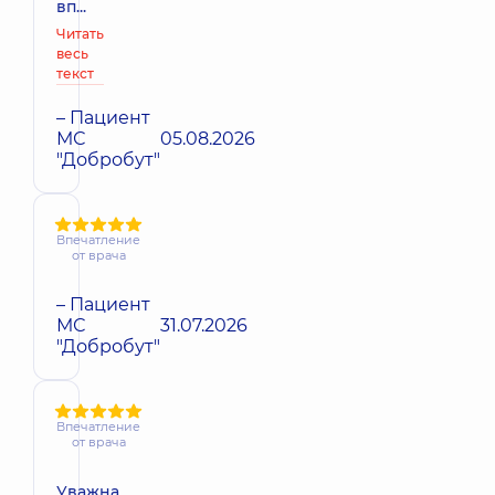
вп...
Читать
весь
текст
– Пациент
МС
05.08.2026
"Добробут"
Впечатление
от врача
– Пациент
МС
31.07.2026
"Добробут"
Впечатление
от врача
Уважна