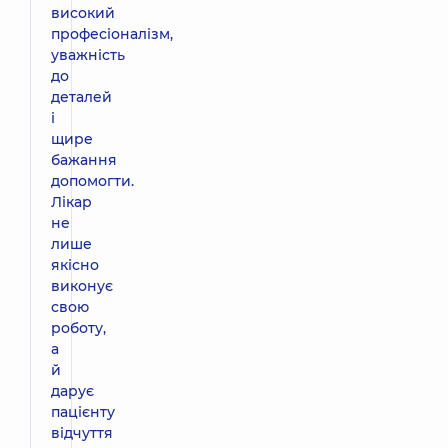
високий
професіоналізм,
уважність
до
деталей
і
щире
бажання
допомогти.
Лікар
не
лише
якісно
виконує
свою
роботу,
а
й
дарує
пацієнту
відчуття