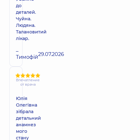
до
деталей.
Чуйна.
Людяна.
Талановитий
лікар.
–
29.07.2026
Тимофій
Впечатление
от врача
Юлія
Олегівна
зібрала
детальний
анамнез
мого
стану