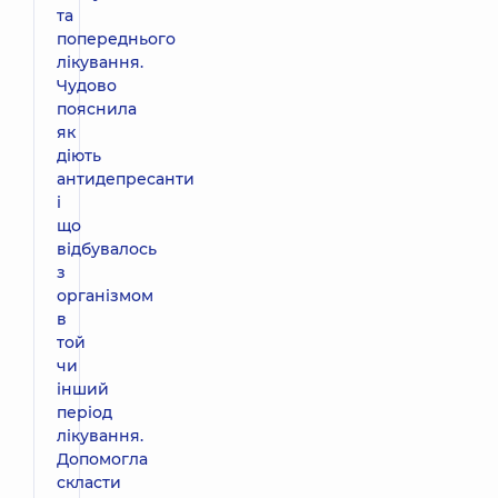
та
попереднього
лікування.
Чудово
пояснила
як
діють
антидепресанти
і
що
відбувалось
з
організмом
в
той
чи
інший
період
лікування.
Допомогла
скласти