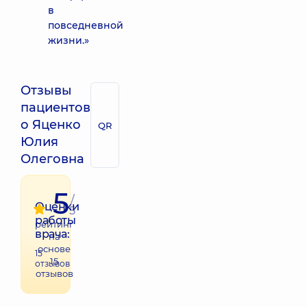
в
повседневной
жизни.»
Отзывы
пациентов
о Яценко
QR
Юлия
Олеговна
5
/
Оценки
5
работы
рейтинг
врача:
на
основе
15
15
отзывов
отзывов