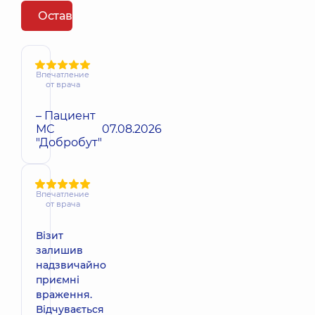
Оставить отзыв
Впечатление
от врача
– Пациент
МС
07.08.2026
"Добробут"
Впечатление
от врача
Візит
залишив
надзвичайно
приємні
враження.
Відчувається