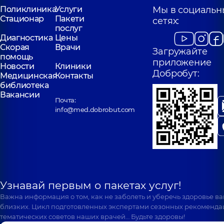
Поликлиника
Услуги
Мы в социальн
Стационар
Пакети
сетях:
послуг
Диагностика
Цены
Скорая
Врачи
Загружайте
помощь
приложение
Новости
Клиники
Добробут:
Медицинская
Контакты
библиотека
Вакансии
Почта:
info@med.dobrobut.com
Узнавай первым о пакетах услуг!
Важна информация о том, как не заболеть и уберечь здоровье в
близких. Цикл подготовленных экспертами сезонных рекоменда
тематических советов наших врачей… Будьте здоровы!