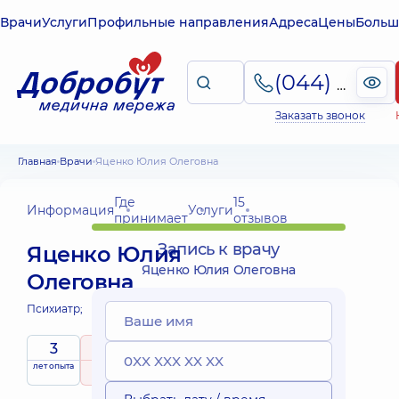
Врачи
Услуги
Профильные направления
Адреса
Цены
Больш
(044) 495-2-888
Заказать звонок
Главная
Врачи
Яценко Юлия Олеговна
Где
15
Информация
Услуги
принимает
отзывов
Запись к врачу
Яценко Юлия
Яценко Юлия Олеговна
Олеговна
Психиатр;
3
5
/ 5
лет опыта
рейтинг
на основе
15 отзывов