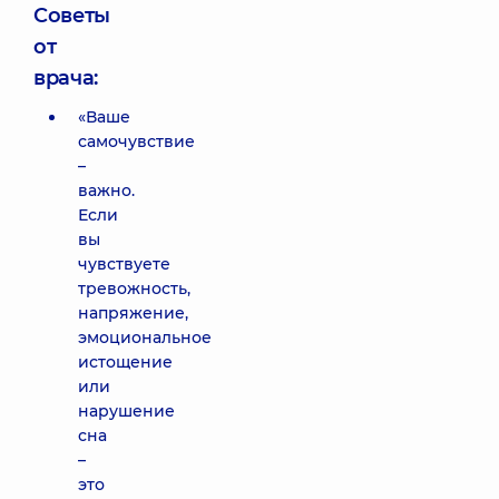
Советы
от
врача:
«Ваше
самочувствие
–
важно.
Если
вы
чувствуете
тревожность,
напряжение,
эмоциональное
истощение
или
нарушение
сна
–
это