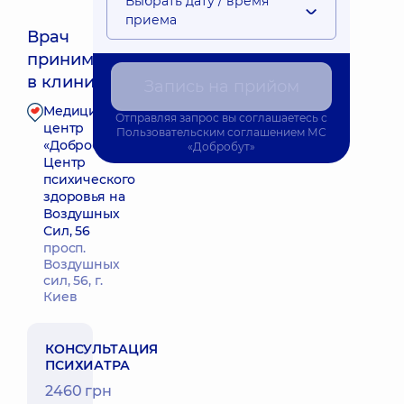
Выбрать дату / время
приема
Врач
принимает
Ближайшее время приема: 13.08.2026 16:00
в клинике
Запись на прийом
Медицинский
Отправляя запрос вы соглашаетесь с
Запись к врачу
центр
Пользовательским соглашением
МС
«Добробут».
«Добробут»
Центр
психического
здоровья на
Воздушных
Сил, 56
просп.
Воздушных
сил, 56, г.
Киев
КОНСУЛЬТАЦИЯ
ПСИХИАТРА
2460 грн