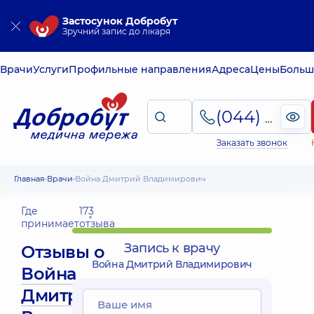
Застосунок Добробут
Зручний запис до лікаря
Врачи
Услуги
Профильные направления
Адреса
Цены
Больш
(044) 495-2-888
Заказать звонок
Главная
Врачи
Война Дмитрий Владимирович
Где
173
принимает
отзыва
Запись к врачу
Отзывы о
Война Дмитрий Владимирович
Война
Дмитрий