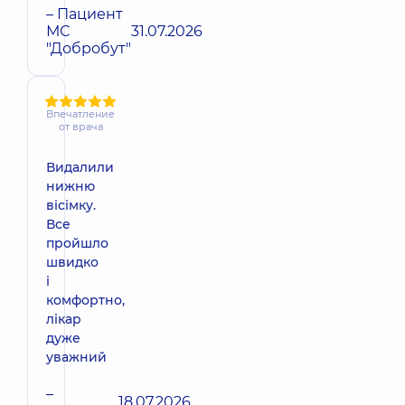
– Пациент
МС
31.07.2026
"Добробут"
Впечатление
от врача
Видалили
нижню
вісімку.
Все
пройшло
швидко
і
комфортно,
лікар
дуже
уважний
–
18.07.2026