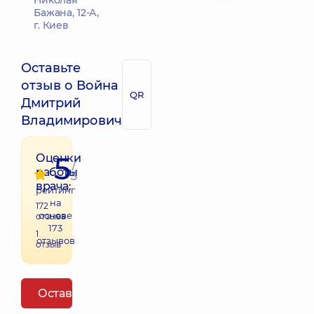
Николая
Бажана, 12-А,
г. Киев
Оставьте
отзыв о Война
QR
Дмитрий
Владимирович
5
Оценки
/
работы
5
врача:
рейтинг
на
172
основе
отзыва
173
1
отзывов
отзыв
Оставить отзыв