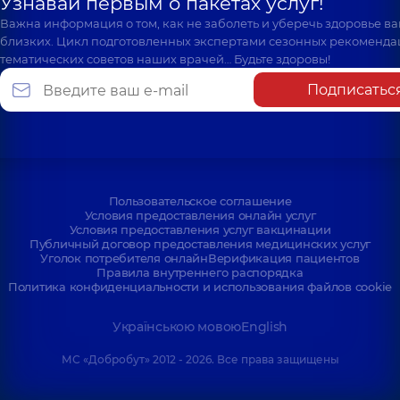
Узнавай первым о пакетах услуг!
Важна информация о том, как не заболеть и уберечь здоровье в
близких. Цикл подготовленных экспертами сезонных рекоменда
тематических советов наших врачей… Будьте здоровы!
Подписатьс
Пользовательское соглашение
Условия предоставления онлайн услуг
Условия предоставления услуг вакцинации
Публичный договор предоставления медицинских услуг
Уголок потребителя онлайн
Верификация пациентов
Правила внутреннего распорядка
Политика конфиденциальности и использования файлов cookie
Українською мовою
English
МС «Добробут» 2012 - 2026. Все права защищены