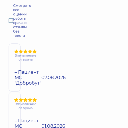
Смотреть
все
оценки
работы
врача и
отзывы
без
текста
Впечатление
от врача
– Пациент
МС
07.08.2026
"Добробут"
Впечатление
от врача
– Пациент
МС
01.08.2026