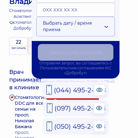
Владимирович
Стоматолог-ортопед
Асистент кафедри
стоматології Академії
Выбрать дату / время
Добробут
приема
22
5
/ 5
лет опыта
рейтинг
на основе
Запись на прийом
173 отзыва
Отправляя запрос вы соглашаетесь с
Пользовательским соглашением
МС
Врач
«Добробут»
принимает
Ближайшее время приема: Завтра о 09:40
в клинике
(044) 495-2-888
Стоматология
Запись к врачу
DDC для всей
(097) 495-2-888
семьи на
просп.
Николая
(050) 495-2-888
Бажана
просп.