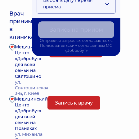
Выбрать дату / время
приема
Врач
принимает
Ближайшее время приема: Завтра о 08:00
в
Запись на прийом
клиниках:
Отправляя запрос вы соглашаетесь с
Пользовательским соглашением
МС
Медицинский
Запись к врачу
«Добробут»
Центр
«Добробут»
для всей
семьи на
Святошино
ул.
Святошинская,
3-Б, г. Киев
Медицинский
Запись к врачу
Центр
«Добробут»
для всей
семьи на
Позняках
ул. Михаила