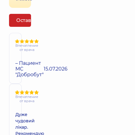
Оставить отзыв
Впечатление
от врача
– Пациент
МС
15.07.2026
"Добробут"
Впечатление
от врача
Дуже
чудовий
лікар.
Рекомендую