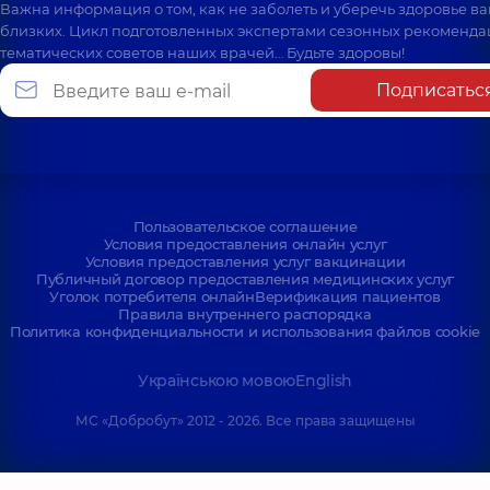
Важна информация о том, как не заболеть и уберечь здоровье в
близких. Цикл подготовленных экспертами сезонных рекоменда
тематических советов наших врачей… Будьте здоровы!
Подписатьс
Пользовательское соглашение
Условия предоставления онлайн услуг
Условия предоставления услуг вакцинации
Публичный договор предоставления медицинских услуг
Уголок потребителя онлайн
Верификация пациентов
Правила внутреннего распорядка
Политика конфиденциальности и использования файлов cookie
Українською мовою
English
МС «Добробут» 2012 - 2026. Все права защищены