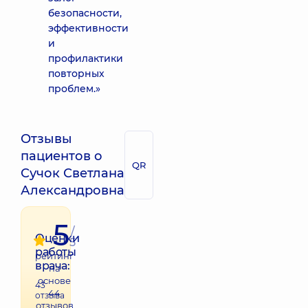
безопасности,
эффективности
и
профилактики
повторных
проблем.»
Отзывы
пациентов о
QR
Сучок Светлана
Александровна
5
/
Оценки
5
работы
рейтинг
врача:
на
основе
43
44
отзыва
отзывов