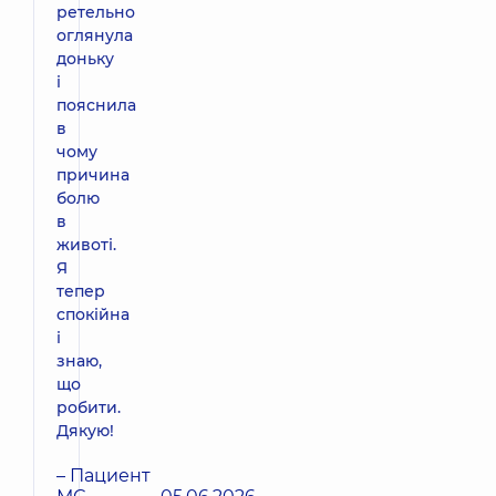
ретельно
оглянула
доньку
і
пояснила
в
чому
причина
болю
в
животі.
Я
тепер
спокійна
і
знаю,
що
робити.
Дякую!
– Пациент