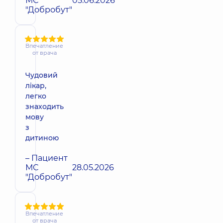
МС
05.06.2026
"Добробут"
Впечатление
от врача
Чудовий
лікар,
легко
знаходить
мову
з
дитиною
– Пациент
МС
28.05.2026
"Добробут"
Впечатление
от врача