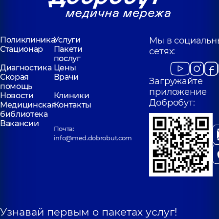
Поликлиника
Услуги
Мы в социальн
Стационар
Пакети
сетях:
послуг
Диагностика
Цены
Скорая
Врачи
Загружайте
помощь
приложение
Новости
Клиники
Добробут:
Медицинская
Контакты
библиотека
Вакансии
Почта:
info@med.dobrobut.com
Узнавай первым о пакетах услуг!