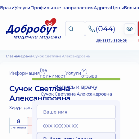
Врачи
Услуги
Профильные направления
Адреса
Цены
Больш
(044) 495-2-888
Заказать звонок
Главная
Врачи
Сучок Светлана Александровна
Где
44
Информация
Услуги
принимает
отзыва
Запись к врачу
Сучок Светлана
Сучок Светлана Александровна
Александровна
Хирург детский;
Уролог детский;
8
5
/ 5
Выездные
лет опыта
рейтинг
на основе
принимает
услуги
44 отзыва
детей