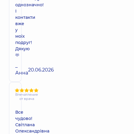
однозначно!
І
контакти
вже
у
моїх
подруг!
Дякую
🫶
–
20.06.2026
Анна
Впечатление
от врача
Все
чудово!
Світлана
Олександрівна