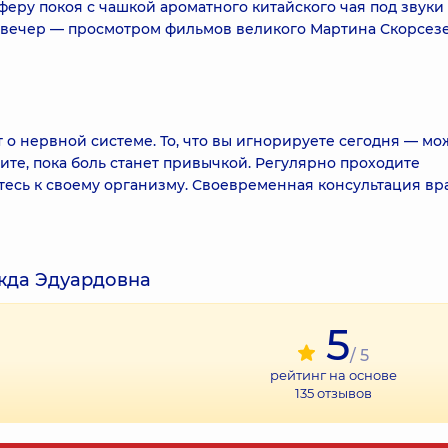
феру покоя с чашкой ароматного китайского чая под звуки
вечер — просмотром фильмов великого Мартина Скорсезе
 о нервной системе. То, что вы игнорируете сегодня — мо
дите, пока боль станет привычкой. Регулярно проходите
есь к своему организму. Своевременная консультация вр
жда Эдуардовна
5
/ 5
рейтинг на основе
135
отзывов