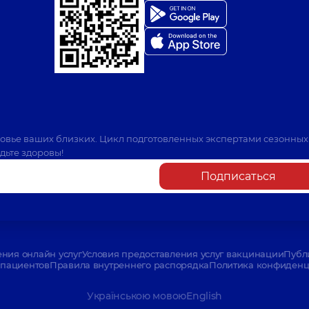
ровье ваших близких. Цикл подготовленных экспертами сезонных
дьте здоровы!
Подписаться
ения онлайн услуг
Условия предоставления услуг вакцинации
Публ
пациентов
Правила внутреннего распорядка
Политика конфиденци
Українською мовою
English