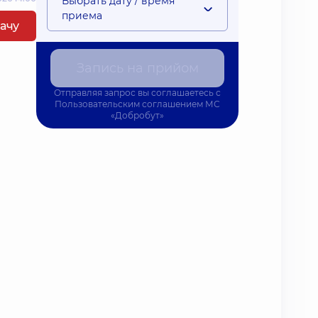
Выбрать дату / время
приема
рачу
Запись на прийом
Отправляя запрос вы соглашаетесь с
Пользовательским соглашением
МС
«Добробут»