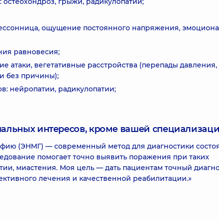
: остеохондроз, грыжи, радикулопатии;
бессонница, ощущение постоянного напряжения, эмоцион
ния равновесия;
е атаки, вегетативные расстройства (перепады давления,
и без причины);
: нейропатии, радикулопатии;
нальных интересов, кроме вашей специализаци
фию (ЭНМГ) — современный метод для диагностики состо
едование помогает точно выявить поражения при таких
тии, миастения. Моя цель — дать пациентам точный диагно
ективного лечения и качественной реабилитации.»