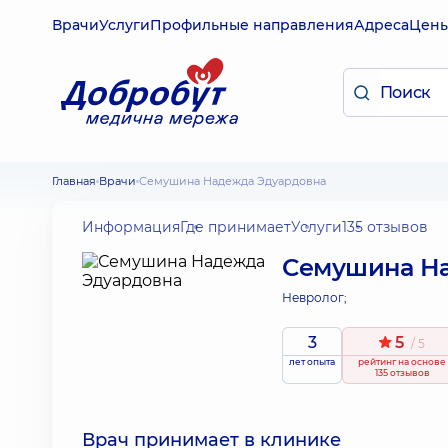
Врачи
Услуги
Профильные направления
Адреса
Цен
Главная
Врачи
Семушина Надежда Эдуардовна
Информация
Где принимает
Услуги
135 отзывов
Семушина На
Невролог;
3
5
/ 5
лет опыта
рейтинг
на основе
135 отзывов
Врач принимает в клинике