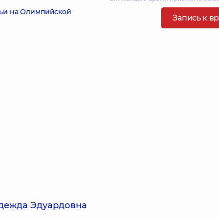
мьи на Олимпийской
Запись к в
дежда Эдуардовна