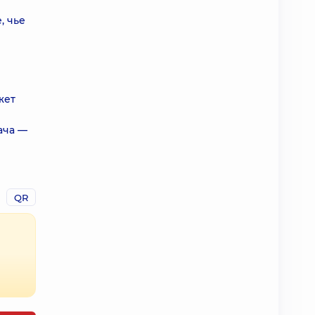
, чье
жет
ача —
QR