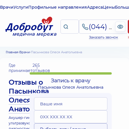
Врачи
Услуги
Профильные направления
Адреса
Цены
Больш
(044) 495-2-888
Заказать звонок
Главная
Врачи
Пасынкова Олеся Анатольевна
Где
265
принимает
отзывов
Запись к врачу
Отзывы о
Пасынкова Олеся Анатольевна
Пасынкова
Олеся
Анатольевна
Акушер-гинеколог; Врач
ультразвуковой
диагностики