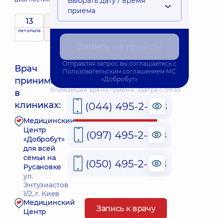
Выбрать дату / время
приема
13
5
/ 5
лет опыта
рейтинг
на основе
265 отзывов
Запись на прийом
Отправляя запрос вы соглашаетесь с
Врач
Пользовательским соглашением
МС
принимает
«Добробут»
Ближайшее время приема: Завтра о 09:45
в
клиниках:
(044) 495-2-888
Медицинский
Запись к врачу
Центр
(097) 495-2-888
«Добробут»
для всей
семьи на
(050) 495-2-888
Русановке
ул.
Энтузиастов
1/2, г. Киев
Медицинский
Запись к врачу
Центр