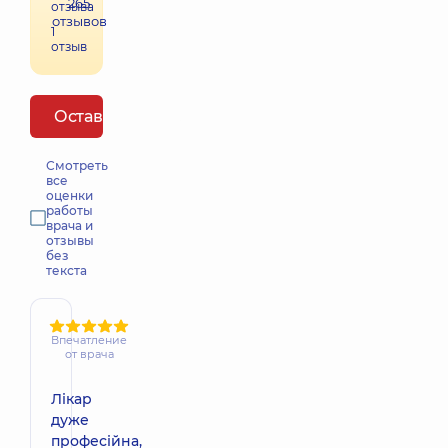
265
отзыва
отзывов
1
отзыв
Оставить отзыв
Смотреть
все
оценки
работы
врача и
отзывы
без
текста
Впечатление
от врача
Лікар
дуже
професійна,