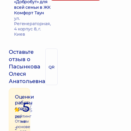
«Добробут» для
всей семьи в ЖК
Комфорт Таун
ул.
Регенераторная,
4 корпус 8, г.
Киев
Оставьте
отзыв о
Пасынкова
QR
Олеся
Анатольевна
Оценки
5
работы
/
врача:
5
рейтинг
260
Отзывы
на
основе
2