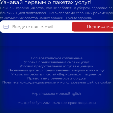
Узнавай первым о пакетах услуг!
Важна информация о том, как не заболеть и уберечь здоровье в
близких. Цикл подготовленных экспертами сезонных рекоменда
тематических советов наших врачей… Будьте здоровы!
Подписатьс
Пользовательское соглашение
Условия предоставления онлайн услуг
Условия предоставления услуг вакцинации
Публичный договор предоставления медицинских услуг
Уголок потребителя онлайн
Верификация пациентов
Правила внутреннего распорядка
Политика конфиденциальности и использования файлов cookie
Українською мовою
English
МС «Добробут» 2012 - 2026. Все права защищены