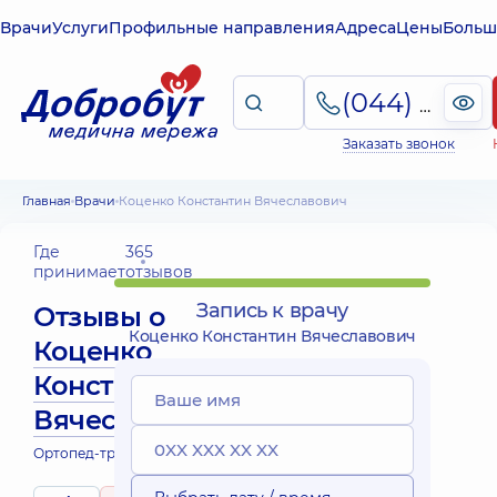
Врачи
Услуги
Профильные направления
Адреса
Цены
Больш
(044) 495-2-888
Заказать звонок
Главная
Врачи
Коценко Константин Вячеславович
Где
365
принимает
отзывов
Запись к врачу
Отзывы о
Коценко Константин Вячеславович
Коценко
Константин
Вячеславович
Ортопед-травматолог