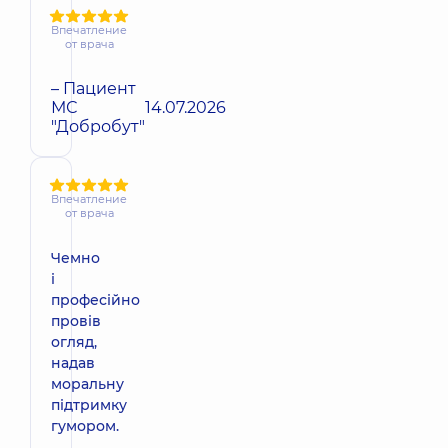
Впечатление
от врача
– Пациент
МС
14.07.2026
"Добробут"
Впечатление
от врача
Чемно
і
професійно
провів
огляд,
надав
моральну
підтримку
гумором.