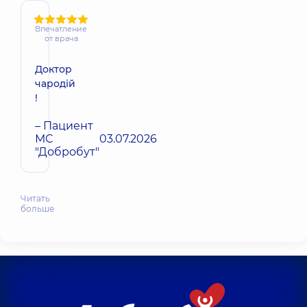
Впечатление
от врача
Доктор
чародій
!
– Пациент
МС
03.07.2026
"Добробут"
Читать
больше