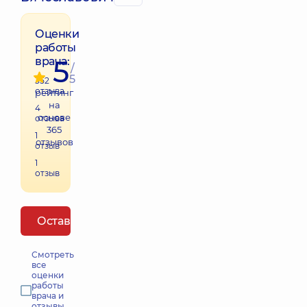
Оценки
работы
5
врача:
/
5
352
отзыва
рейтинг
на
4
основе
отзыва
365
1
отзывов
отзыв
1
отзыв
Оставить отзыв
Смотреть
все
оценки
работы
врача и
отзывы