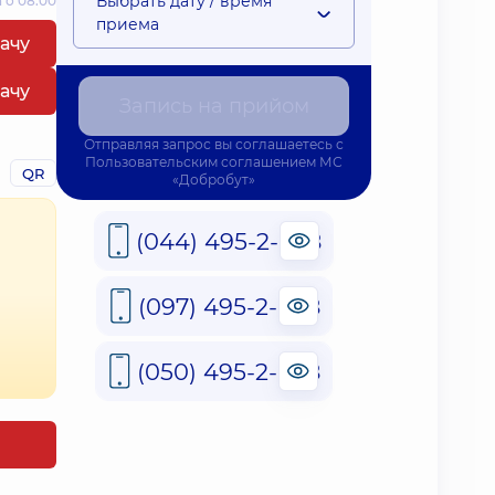
Выбрать дату / время
 о 08:00
приема
рачу
рачу
Запись на прийом
Отправляя запрос вы соглашаетесь с
Пользовательским соглашением
МС
QR
«Добробут»
(044) 495-2-888
(097) 495-2-888
(050) 495-2-888