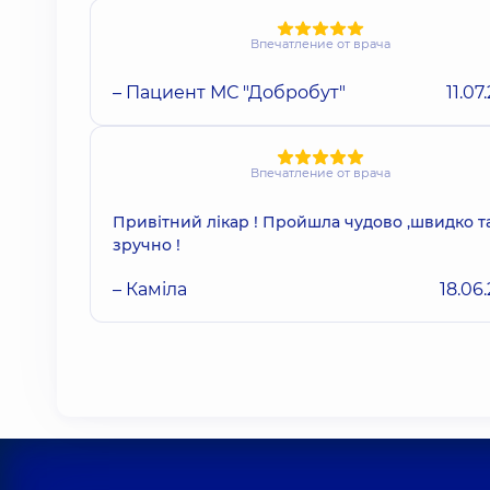
Впечатление от врача
– Пациент МС "Добробут"
11.07
Впечатление от врача
Привітний лікар ! Пройшла чудово ,швидко т
зручно !
– Каміла
18.06