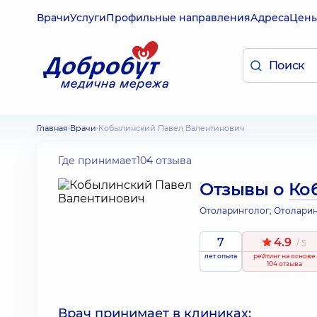
Врачи
Услуги
Профильные направления
Адреса
Цен
Главная
Врачи
Кобылинский Павел Валентинович
Где принимает
104 отзыва
Отзывы о
Ко
Отоларинголог; Отоларин
7
4.9
/ 5
лет опыта
рейтинг
на основе
104 отзыва
Врач принимает в клиниках: