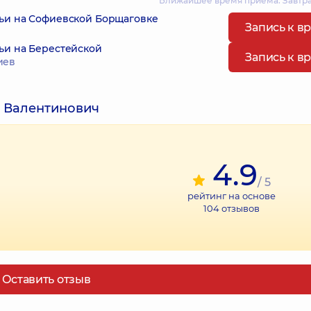
Ближайшее время приема: Завтра
ьи на Софиевской Борщаговке
Запись к в
ьи на Берестейской
Запись к в
иев
л Валентинович
4.9
/ 5
рейтинг на основе
104
отзывов
Оставить отзыв