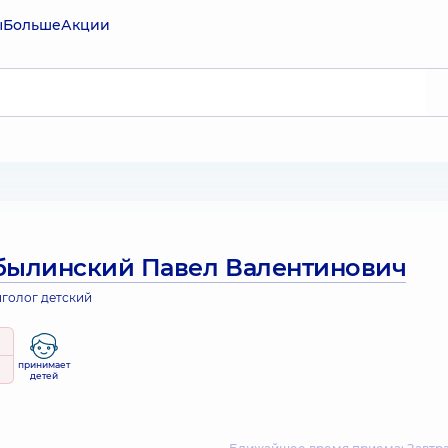
ы
Больше
Акции
былинский Павел Валентинович
голог детский
принимает
детей