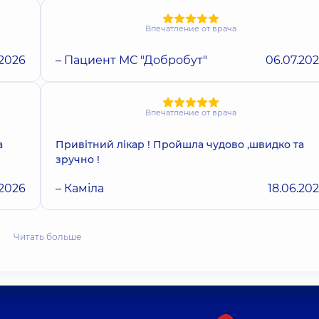
Впечатление от врача
.2026
– Пациент МС "Добробут"
06.07.20
Впечатление от врача
а
Привітний лікар ! Пройшла чудово ,швидко та
зручно !
.2026
– Каміла
18.06.20
Читать больше